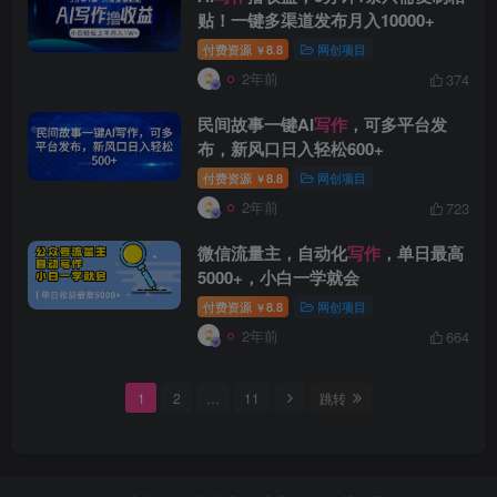
贴！一键多渠道发布月入10000+
付费资源
8.8
网创项目
￥
2年前
374
创项目
民间故事一键AI
写作
，可多平台发
布，新风口日入轻松600+
付费资源
8.8
网创项目
￥
2年前
723
微信流量主，自动化
写作
，单日最高
5000+，小白一学就会
创项目
付费资源
8.8
网创项目
￥
2年前
664
1
2
…
11
跳转
创项目