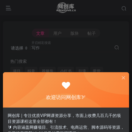
文章
用户
版块
帖子
开启精彩搜索
请选择
热门搜索
项目
抖音
视频号
小红书
引流
带货
短视频
电商
无人直播
闲鱼
头条
快手
剪辑
微信
淘宝
拼多多
媒体
脚本
自媒体
欢迎访问网创库🏹
黑科技
网创库 | 专注优质VIP网课资源分享，市面上收费几百几千的项
目资源课程这里全部都有！
文章
用户
版块
帖子
🔰 内容涵盖网赚项目、引流技术、电商运营、脚本源码等资源，