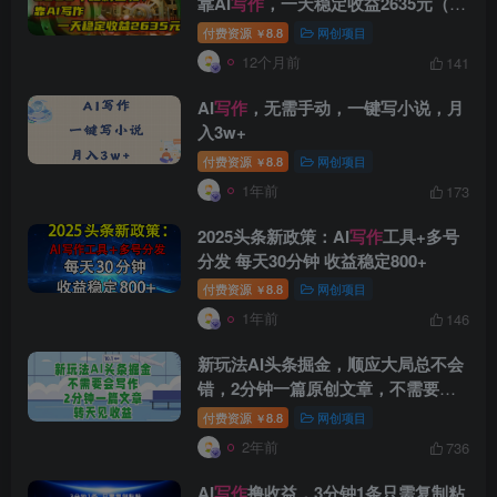
靠AI
写作
，一天稳定收益2635元（10
分钟上手）
付费资源
8.8
网创项目
￥
12个月前
141
AI
写作
，无需手动，一键写小说，月
入3w+
付费资源
8.8
网创项目
￥
1年前
173
创项目
2025头条新政策：AI
写作
工具+多号
分发 每天30分钟 收益稳定800+
付费资源
8.8
网创项目
￥
1年前
146
新玩法AI头条掘金，顺应大局总不会
错，2分钟一篇原创文章，不需要会
创项目
写作
，AI自动生成，转天见收益，长
付费资源
8.8
网创项目
￥
久可操作，小白直接上手毫无压力
2年前
736
AI
写作
撸收益，3分钟1条只需复制粘