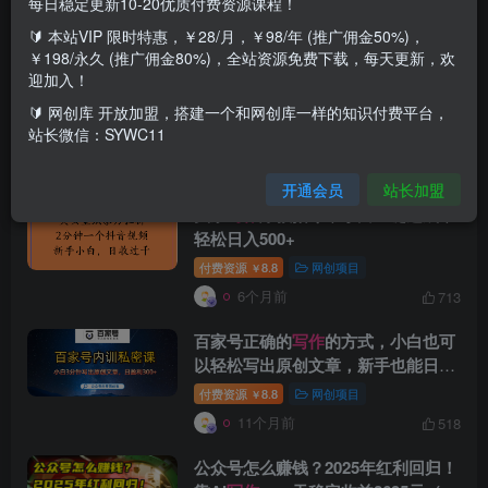
每日稳定更新10-20优质付费资源课程！
🔰 本站VIP 限时特惠，￥28/月，￥98/年 (推广佣金50%)，
搜索[
写作
]，共找到
106
个文章
￥198/永久 (推广佣金80%)，全站资源免费下载，每天更新，欢
迎加入！
2026年头条
写作
爆款AI指令，小白一
键达成，轻松日入500+
🔰 网创库 开放加盟，搭建一个和网创库一样的知识付费平台，
站长微信：SYWC11
付费资源
8.8
网创项目
￥
5个月前
385
开通会员
站长加盟
头条
写作
爆款指令，小白一键达成，
轻松日入500+
付费资源
8.8
网创项目
￥
6个月前
713
百家号正确的
写作
的方式，小白也可
以轻松写出原创文章，新手也能日更
爆文日入300+
付费资源
8.8
网创项目
￥
11个月前
518
公众号怎么赚钱？2025年红利回归！