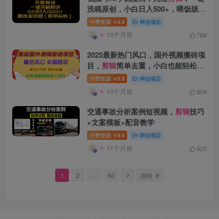
洗稿原创，小白日入500+，喂饭级教
程
付费资源
8.8
网创项目
￥
10个月前
768
2025最新热门风口，国外视频搬砖项
创项目
目，
剪辑
简单去重，小白也能轻松月
入3W+
付费资源
8.8
网创项目
￥
10个月前
809
交通事故分析案例短视频，
剪辑
技巧
+文案模板+配音教学
付费资源
8.8
网创项目
￥
创项目
11个月前
920
1
2
…
50
跳转