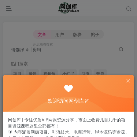
文章
用户
版块
帖子
开启精彩搜索
请选择
热门搜索
项目
抖音
视频号
小红书
引流
带货
短视频
电商
无人直播
闲鱼
头条
快手
剪辑
微信
淘宝
拼多多
媒体
脚本
自媒体
欢迎访问网创库🏹
黑科技
网创库 | 专注优质VIP网课资源分享，市面上收费几百几千的项
目资源课程这里全部都有！
文章
用户
版块
帖子
🔰 内容涵盖网赚项目、引流技术、电商运营、脚本源码等资源，