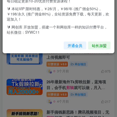
每日稳定更新10-20优质付费资源课程！
🔰 本站VIP 限时特惠，￥28/月，￥98/年 (推广佣金50%)，
搜索[
剪辑
]，共找到
493
个文章
￥198/永久 (推广佣金80%)，全站资源免费下载，每天更新，欢
迎加入！
最新AI一键生成影视解说视频，无需
剪辑
3分钟1条，条条爆款，多平台变
🔰 网创库 开放加盟，搭建一个和网创库一样的知识付费平台，
站长微信：SYWC11
现日入2000+
付费资源
8.8
网创项目
￥
2个月前
961
开通会员
站长加盟
得物分成终极玩法，无需
剪辑
，只需
上传视频即可
付费资源
8.8
网创项目
￥
3个月前
975
26年最新海外Tk剪映拉新，蓝海项
目，会手机
剪辑
就可以做，月入
20000＋
付费资源
8.8
网创项目
￥
4个月前
217
新手搞钱新思路！腾讯视频项目，无