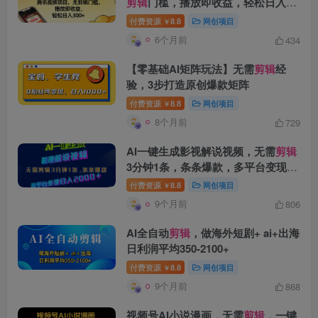
剪辑
门槛，播放即收益，轻松日入
300+
付费资源
8.8
网创项目
￥
6个月前
434
【零基础AI矩阵玩法】无需
剪辑
经
验，3步打造原创爆款矩阵
付费资源
8.8
网创项目
￥
8个月前
729
创项目
AI一键生成影视解说视频，无需
剪辑
3分钟1条，条条爆款，多平台变现日
入2000+
付费资源
8.8
网创项目
￥
9个月前
806
AI全自动
剪辑
，做海外短剧+ ai+出海
日利润平均350-2100+
付费资源
8.8
网创项目
￥
创项目
9个月前
868
视频号AI小说漫画，无需
剪辑
，一键