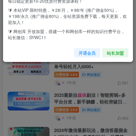
每日稳定更新10-20优质付费资源课程！
🔰 本站VIP 限时特惠，￥28/月，￥98/年 (推广佣金50%)，
搜索[
媒体
]，共找到
239
个文章
￥198/永久 (推广佣金80%)，全站资源免费下载，每天更新，欢
迎加入！
我花8年总结的【新
媒体
掘金心
法】，就这三个字，今天3节课免费
🔰 网创库 开放加盟，搭建一个和网创库一样的知识付费平台，
站长微信：SYWC11
教给你！
付费资源
8.8
网创项目
￥
1年前
339
开通会员
站长加盟
得物自
媒体
新玩法，矩阵放大收益，
单号轻松月入6000+
付费资源
8.8
网创项目
￥
1年前
597
2025最新自
媒体
副业！智能剪辑+多
平台分发，新手躺赚，轻松突破日入
1000+！
付费资源
8.8
网创项目
￥
1年前
663
2024年微信最新玩法，微信答题掘金