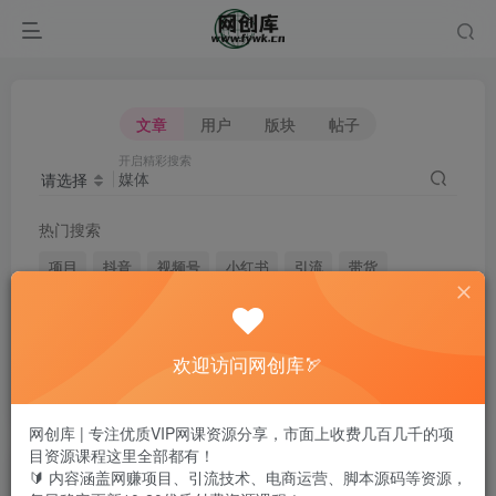
文章
用户
版块
帖子
开启精彩搜索
请选择
热门搜索
项目
抖音
视频号
小红书
引流
带货
短视频
电商
无人直播
闲鱼
头条
快手
剪辑
微信
淘宝
拼多多
媒体
脚本
自媒体
欢迎访问网创库🏹
黑科技
网创库 | 专注优质VIP网课资源分享，市面上收费几百几千的项
目资源课程这里全部都有！
文章
用户
版块
帖子
🔰 内容涵盖网赚项目、引流技术、电商运营、脚本源码等资源，