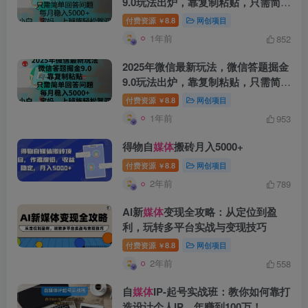
9.0玩法出炉，靠复制粘贴，只需简单
回答问题，每月稳入5000+，刚进军
付费资源
8.8
网创项目
￥
自
媒体
小白、宝妈、上班族都可以轻
1年前
852
松驾驭
2025年微信最新玩法，微信答题掘金
9.0玩法出炉，靠复制粘贴，只需简单
回答问题，每月稳入5000+，刚进军
创项目
付费资源
8.8
网创项目
￥
自
媒体
小白、宝妈、上班族都可以轻
1年前
953
松驾驭
得物自
媒体
搬砖月入5000+
付费资源
8.8
网创项目
￥
2年前
789
AI新
媒体
变现全攻略：从定位到盈
创项目
利，玩转多平台实战与变现技巧
付费资源
8.8
网创项目
￥
2年前
558
自
媒体
IP-起号实战班：教你如何靠打
造设计个人IP，年赚到100万！