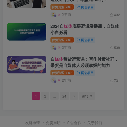
付费资源
8.8
网创项目
￥
创项目
2年前
432
2024自
媒体
底层逻辑录播课，自媒体
小白必看
付费资源
8.8
网创项目
￥
2年前
538
自
媒体
带货运营课：写作付费社群，
创项目
带货是自媒体人必须掌握的能力
付费资源
8.8
网创项目
￥
2年前
731
1
2
…
24
跳转
创项目
友链申请
免责声明
广告合作
关于我们