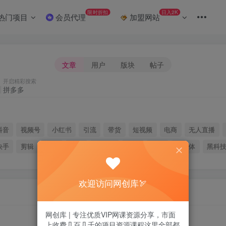
限时折扣
日入2K
热门项目
会员代理
加盟网站
文章
用户
版块
帖子
开启精彩搜索
抖音
视频号
小红书
引流
带货
短视频
电商
无人直播
快手
剪辑
微信
淘宝
拼多多
媒体
脚本
自媒体
黑科
欢迎访问网创库🏹
网创库 | 专注优质VIP网课资源分享，市面
上收费几百几千的项目资源课程这里全部都