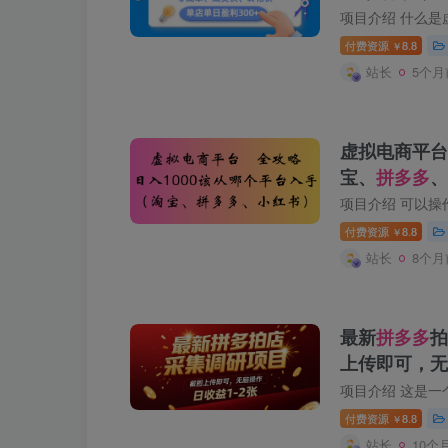
单店单日盈利3
付费资源
8.8
￥
站长
5个月
虚拟电商平台
宝、
拼多多
、
付费资源
8.8
￥
站长
8个月
最新
拼多多
拍
上传即可，无
付费资源
8.8
￥
站长
10个