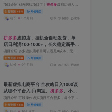
项目介绍 别再瞎找项目了！
拼多多
虚拟店懒人运营法：机器人包办回复发货，月入1-5W教程 不用自己发货客服，机器 […]
付费资源
8.8
网创项目
￥
站长
6个月前
0
8686
839
拼多多
虚拟店，挂机全自动发货，单
店日利润100-1000+，长久稳定新手首
选项目，可批量放大操作
项目介绍 多多虚拟店项目可以说是0成本，无脑操作，产品找好之后店铺开通好就可以挣钱了，可以说空手套白狼，当天做 […]
付费资源
8.8
网创项目
￥
站长
9个月前
0
3158
391
最新虚拟电商平台 全攻略日入1000该
从哪个平台入手(淘宝、
拼多多
、小红
书)
项目介绍 可以操作虚拟项目平台很多，每个平台都有自己的优势点，并且操作玩法也不一样。所以新手操作前，需要根据自 […]
付费资源
8.8
网创项目
￥
站长
10个月前
0
1500
641