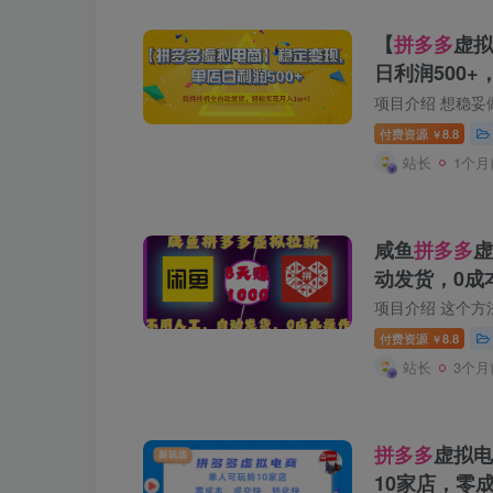
【
拼多多
虚拟
日利润500
轻松实现月入
付费资源
8.8
￥
站长
1个月
咸鱼
拼多多
虚
动发货，0成本
付费资源
8.8
￥
站长
3个月
拼多多
虚拟电
10家店，零