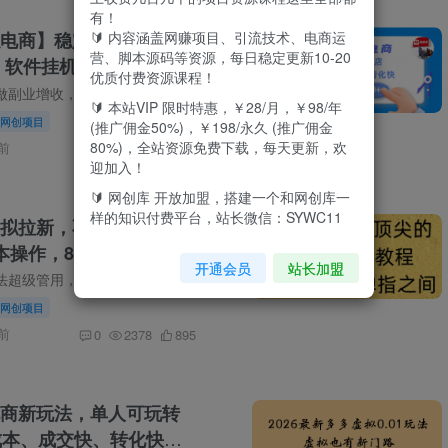
有！
🔰 内容涵盖网赚项目、引流技术、电商运
电商】稳定变现，单店
营、脚本源码等资源，每日稳定更新10-20
+，软件挂机全自动发货，
优质付费资源课程！
1w+！
项目介绍 想稳妥做副业增收，虚拟赛道是很不错的方向，毫无经验也能轻松起步。不必追求超高收益上限，每年几W到几十 […]
🔰 本站VIP 限时特惠，￥28/月，￥98/年
网创项目
(推广佣金50%)，￥198/永久 (推广佣金
80%)，全站资源免费下载，每天更新，欢
前
0
6714
122
迎加入！
🔰 网创库 开放加盟，搭建一个和网创库一
样的知识付费平台，站长微信：SYWC11
拟拉新，不用人工，自
操作，8天可赚1000
开通会员
站长加盟
项目介绍 这个方法超级管用，你动作麻利点，执行力强一点，不是我吹一天搞个几千块还是很容易的！ 说实话，我这人比 […]
网创项目
前
0
2378
895
商新玩法，单人可玩转
成本、成交快、转化快，