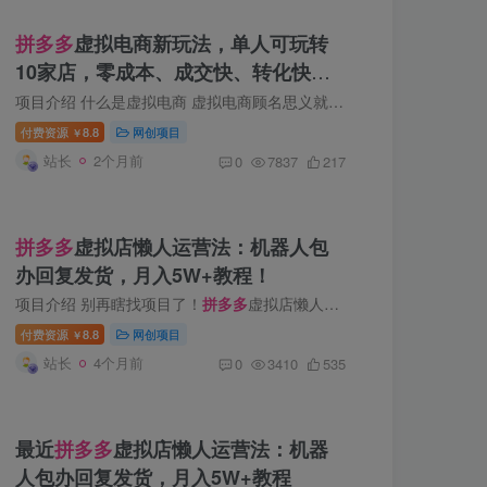
拼多多
虚拟电商新玩法，单人可玩转
10家店，零成本、成交快、转化快，
单店单日可盈利300+
项目介绍 什么是虚拟电商 虚拟电商顾名思义就是在各大平台售卖虚拟产品，也是目前为数不多，非常适合普通人创业或兼 […]
付费资源
8.8
网创项目
￥
站长
2个月前
0
7837
217
拼多多
虚拟店懒人运营法：机器人包
办回复发货，月入5W+教程！
项目介绍 别再瞎找项目了！
拼多多
虚拟店懒人运营法：机器人包办回复发货，月入1-5W教程 不用自己发货客服，机器 […]
付费资源
8.8
网创项目
￥
站长
4个月前
0
3410
535
最近
拼多多
虚拟店懒人运营法：机器
人包办回复发货，月入5W+教程