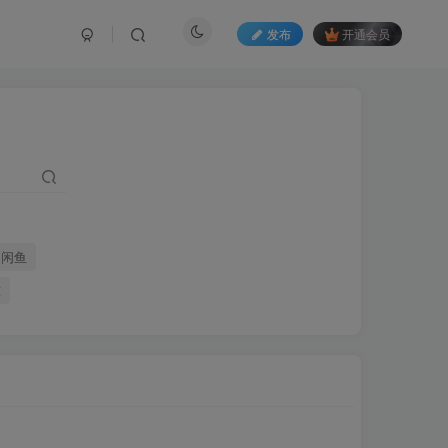
发布
开通会员
闲鱼
技