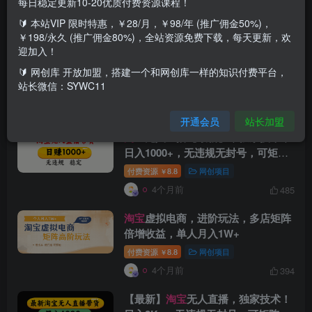
每日稳定更新10-20优质付费资源课程！
🔰 本站VIP 限时特惠，￥28/月，￥98/年 (推广佣金50%)，
搜索[
淘宝
]，共找到
272
个文章
￥198/永久 (推广佣金80%)，全站资源免费下载，每天更新，欢
迎加入！
淘宝
无人直播，不违规不封号，直播
25小时卖17万，全年旺季！可批量矩
🔰 网创库 开放加盟，搭建一个和网创库一样的知识付费平台，
站长微信：SYWC11
阵
付费资源
8.8
网创项目
￥
4个月前
479
开通会员
站长加盟
淘宝
无人直播【最新】，独家技术，
日入1000+，无违规无封号，可矩
阵，长期稳定【揭秘】
付费资源
8.8
网创项目
￥
4个月前
485
淘宝
虚拟电商，进阶玩法，多店矩阵
倍增收益，单人月入1W+
付费资源
8.8
网创项目
￥
4个月前
394
【最新】
淘宝
无人直播，独家技术！