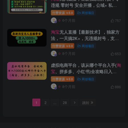
违规 零封号 安全开播，公域+ 私域
双管齐下，当天开播 当天见收益 日
付费资源
8.8
网创项目
￥
入 2000+
6个月前
757
淘宝
无人直播【最新技术】，独家方
创项目
法，一天搞2K+，无违规封号，支持
矩阵操作，长期稳定【内部揭秘】
付费资源
8.8
网创项目
￥
8个月前
653
虚拟电商平台，该从哪个平台入手(
淘
宝
、拼多多、小红书)全攻略日入
1000
付费资源
8.8
网创项目
￥
创项目
8个月前
886
1
2
…
28
跳转