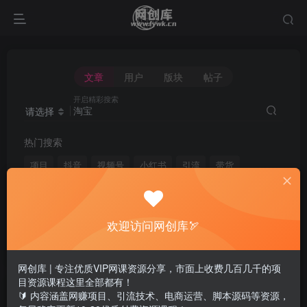
文章
用户
版块
帖子
开启精彩搜索
请选择
热门搜索
项目
抖音
视频号
小红书
引流
带货
短视频
电商
无人直播
闲鱼
头条
快手
剪辑
微信
淘宝
拼多多
媒体
脚本
自媒体
欢迎访问网创库🏹
黑科技
网创库 | 专注优质VIP网课资源分享，市面上收费几百几千的项
目资源课程这里全部都有！
文章
用户
版块
帖子
🔰 内容涵盖网赚项目、引流技术、电商运营、脚本源码等资源，