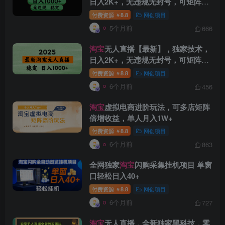
日入2K+，无违规无封号，可矩阵，
长期稳定【揭秘】
付费资源
8.8
网创项目
￥
5个月前
666
淘宝
无人直播【最新】，独家技术，
日入2K+，无违规无封号，可矩阵，
长期稳定【揭秘】
付费资源
8.8
网创项目
￥
6个月前
456
创项目
淘宝
虚拟电商进阶玩法，可多店矩阵
倍增收益，单人月入1W+
付费资源
8.8
网创项目
￥
6个月前
863
全网独家
淘宝
闪购采集挂机项目 单窗
口轻松日入40+
付费资源
8.8
网创项目
￥
创项目
6个月前
727
淘宝
无人直播，全新独家黑科技，零