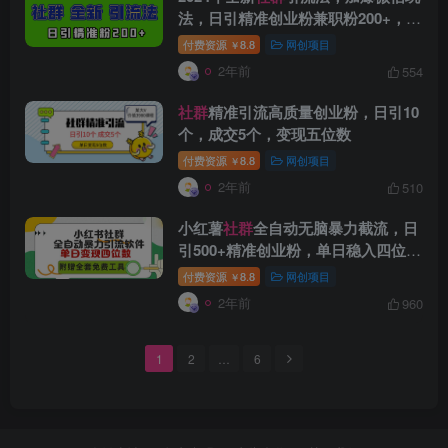
法，日引精准创业粉兼职粉200+，自
己…
付费资源
8.8
网创项目
￥
2年前
554
创项目
社群
精准引流高质量创业粉，日引10
个，成交5个，变现五位数
付费资源
8.8
网创项目
￥
2年前
510
小红薯
社群
全自动无脑暴力截流，日
引500+精准创业粉，单日稳入四位数
创项目
附…
付费资源
8.8
网创项目
￥
2年前
960
1
2
…
6
创项目