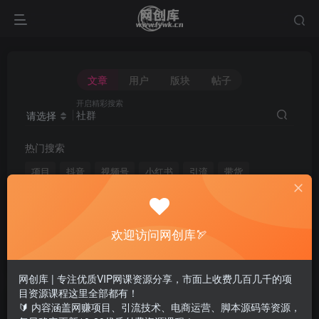
文章
用户
版块
帖子
开启精彩搜索
请选择
热门搜索
项目
抖音
视频号
小红书
引流
带货
短视频
电商
无人直播
闲鱼
头条
快手
剪辑
微信
淘宝
拼多多
媒体
脚本
自媒体
欢迎访问网创库🏹
黑科技
网创库 | 专注优质VIP网课资源分享，市面上收费几百几千的项
目资源课程这里全部都有！
文章
用户
版块
帖子
🔰 内容涵盖网赚项目、引流技术、电商运营、脚本源码等资源，