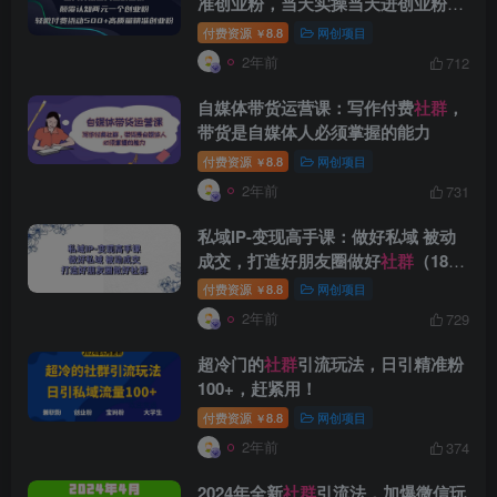
准创业粉，当天实操当天进创业粉，
日…
付费资源
8.8
网创项目
￥
2年前
712
自媒体带货运营课：写作付费
社群
，
带货是自媒体人必须掌握的能力
付费资源
8.8
网创项目
￥
2年前
731
创项目
私域IP-变现高手课：做好私域 被动
成交，打造好朋友圈做好
社群
（18
节）
付费资源
8.8
网创项目
￥
2年前
729
超冷门的
社群
引流玩法，日引精准粉
100+，赶紧用！
创项目
付费资源
8.8
网创项目
￥
2年前
374
2024年全新
社群
引流法，加爆微信玩