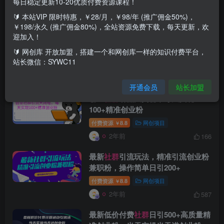
每日稳定更新10-20优质付费资源课程！
🔰 本站VIP 限时特惠，￥28/月，￥98/年 (推广佣金50%)，
搜索[
社群
]，共找到
54
个文章
￥198/永久 (推广佣金80%)，全站资源免费下载，每天更新，欢
迎加入！
25年最新蓝海项目，减肥打 卡高级
社
群
变现一天收入1680+
🔰 网创库 开放加盟，搭建一个和网创库一样的知识付费平台，
站长微信：SYWC11
付费资源
8.8
网创项目
￥
1年前
495
开通会员
站长加盟
创业
社群
引流大揭秘，每天实现
100+精准创业粉
付费资源
8.8
网创项目
￥
2年前
166
最新
社群
引流玩法，精准引流创业粉
兼职粉，操作简单日引200+
付费资源
8.8
网创项目
￥
2年前
587
最新低价付费
社群
日引500+高质量精