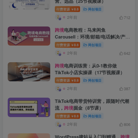
营、选品（25节视频课）
付费资源
8.8
网创项目
￥
2年前
712
跨境
电商教程：马来闲鱼
Carousell：环境/邮箱/电话解决/产品
上传及流量
付费资源
8.8
网创项目
￥
2年前
642
创项目
跨境
电商训练营：从0-1教你做
TikTok小店实操课（17节视频课）
付费资源
8.8
网创项目
￥
2年前
387
TikTok电商带货特训营，跟随时代潮
流，
跨境
掘金（8节课）
创项目
付费资源
8.8
网创项目
￥
2年前
806
WordPress建站从入门到精通，
跨境