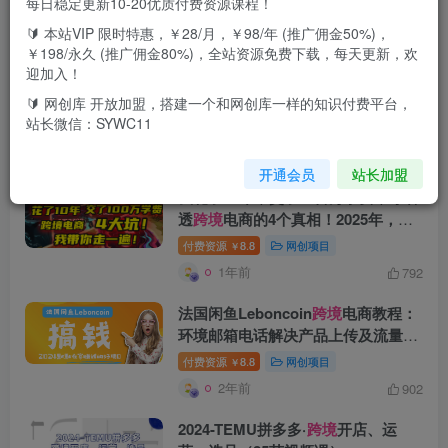
每日稳定更新10-20优质付费资源课程！
🔰 本站VIP 限时特惠，￥28/月，￥98/年 (推广佣金50%)，
搜索[
跨境
]，共找到
54
个文章
￥198/永久 (推广佣金80%)，全站资源免费下载，每天更新，欢
迎加入！
从视频号到
跨境
逆袭：被退店后如何
实现月入2.8万的真实蜕变
🔰 网创库 开放加盟，搭建一个和网创库一样的知识付费平台，
站长微信：SYWC11
付费资源
8.8
网创项目
￥
4个月前
773
开通会员
站长加盟
我花了10年，交了上百万学费，才看
透
跨境
电商的4个真相！2025年，这
堂课帮你把钱省回来 2025年别再当
付费资源
8.8
网创项目
￥
跨境“炮灰”了！亚马逊、TikTok、独
1年前
792
立站、Temu，这4个平台的坑，我带
你走一遍！
法国闲鱼Leboncoin
跨境
电商教程：
环境邮箱电话解决产品上传及流量，
悄悄赚钱
付费资源
8.8
网创项目
￥
2年前
902
2024-TEMU拼多多·
跨境
开店、运