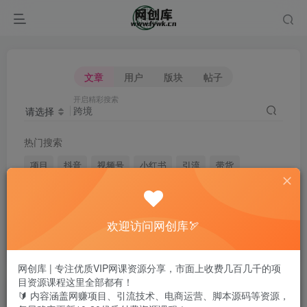
文章
用户
版块
帖子
开启精彩搜索
请选择
热门搜索
项目
抖音
视频号
小红书
引流
带货
短视频
电商
无人直播
闲鱼
头条
快手
剪辑
微信
淘宝
拼多多
媒体
脚本
自媒体
欢迎访问网创库🏹
黑科技
网创库 | 专注优质VIP网课资源分享，市面上收费几百几千的项
目资源课程这里全部都有！
文章
用户
版块
帖子
🔰 内容涵盖网赚项目、引流技术、电商运营、脚本源码等资源，