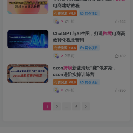
电商建站教程
付费资源
8.8
网创项目
￥
2年前
452
创项目
ChatGPT与AI生图，打造
跨境
电商高
效转化视觉营销
付费资源
8.8
网创项目
￥
2年前
132
ozon
跨境
新蓝海玩“赚”俄罗斯，
ozon进阶实操训练营
创项目
付费资源
8.8
网创项目
￥
2年前
890
1
2
…
6
创项目