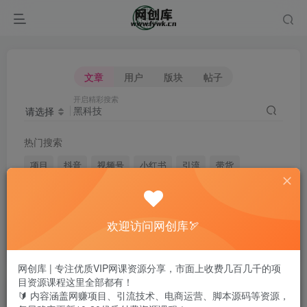
文章
用户
版块
帖子
开启精彩搜索
请选择
热门搜索
项目
抖音
视频号
小红书
引流
带货
短视频
电商
无人直播
闲鱼
头条
快手
剪辑
微信
淘宝
拼多多
媒体
自媒体
脚本
欢迎访问网创库🏹
黑科技
网创库 | 专注优质VIP网课资源分享，市面上收费几百几千的项
目资源课程这里全部都有！
文章
用户
版块
帖子
🔰 内容涵盖网赚项目、引流技术、电商运营、脚本源码等资源，