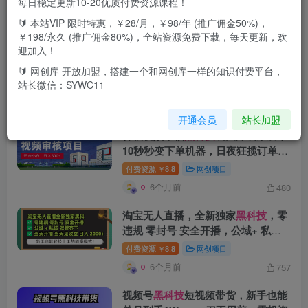
每日稳定更新10-20优质付费资源课程！
🔰 本站VIP 限时特惠，￥28/月，￥98/年 (推广佣金50%)，
搜索[
黑科技
]，共找到
95
个文章
￥198/永久 (推广佣金80%)，全站资源免费下载，每天更新，欢
迎加入！
2026震撼登场！神级视频审核
黑科技
玩法炸裂来袭，10秒秒变下单机器，
🔰 网创库 开放加盟，搭建一个和网创库一样的知识付费平台，
站长微信：SYWC11
日夜狂揽订单，新手小白日进500+，
付费资源
8.8
网创项目
￥
财富火箭式飙升！
6个月前
732
开通会员
站长加盟
神级视频审核
黑科技
玩法炸裂来袭，
10秒秒变下单机器，日夜狂揽订单，
新手小白日进500+，财富火箭式飙
付费资源
8.8
网创项目
￥
升！
6个月前
480
淘宝无人直播，全新独家
黑科技
，零
违规 零封号 安全开播，公域+ 私域
双管齐下，当天开播 当天见收益 日
付费资源
8.8
网创项目
￥
入 2000+
6个月前
757
视频号
黑科技
短视频带货，新手也能