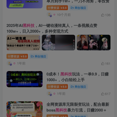
单月到手1W+，一刀不用剪，零投资
付费资源
8.8
网创项目
￥
10个月前
136
2025年AI
黑科技
，AI一键动漫转真人，一条视频点赞
100w+，日入2000+，多种变现方式
创项目
付费资源
8.8
网创项目
￥
1年前
161
0成本！
黑科技
玩法，一单9.9，日赚
1000+，小白轻松上手
创项目
付费资源
8.8
网创项目
￥
1年前
617
全网资源库无限裂变玩法，配合最新
boss
黑科技
暴力引流，日赚2000＋
付费资源
8.8
网创项目
￥