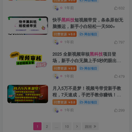
1年前
632
创项目
快手
黑科技
短视频带货，条条原创无
脑搬运，新手小白轻松一天500+
付费资源
8.8
网创项目
￥
1年前
797
2025 全新视频审核
黑科技
项目登
场，新手小白无脑上手5秒闭眼出
单，订单…
创项目
付费资源
8.8
网创项目
￥
1年前
479
月入5万不是梦！视频号带货新手教
程，7天速成，手把手教你赚钱！视
频号带货
黑科技
曝光！0粉丝日入
付费资源
8.8
网创项目
￥
3000+
1年前
299
创项目
1
2
…
10
跳转