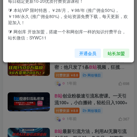
每日稳定更新10-20优质付费资源课程！
🔰 本站VIP 限时特惠，￥28/月，￥98/年 (推广佣金50%)，
搜索[
B站
]，共找到
55
个文章
￥198/永久 (推广佣金80%)，全站资源免费下载，每天更新，欢
迎加入！
小红书+
B站
评论区种草，0门槛1分
钟一单，只需复制粘贴，日入500+
🔰 网创库 开放加盟，搭建一个和网创库一样的知识付费平台，
站长微信：SYWC11
付费资源
8.8
网创项目
￥
12个月前
203
开通会员
站长加盟
2025年，一个“内容即印钞机”的秘
密：他只发了1条
B站
视频，狂揽
1500万播放，30天变现200万！，国
付费资源
8.8
网创项目
￥
学赛道，玄学副业。
1年前
698
B站
创业粉极速引流私密课。一天引
流100+，小白搬砖，轻松日入1000+
付费资源
8.8
网创项目
￥
1年前
367
B站
最新引流方法，利用AI无脑引流