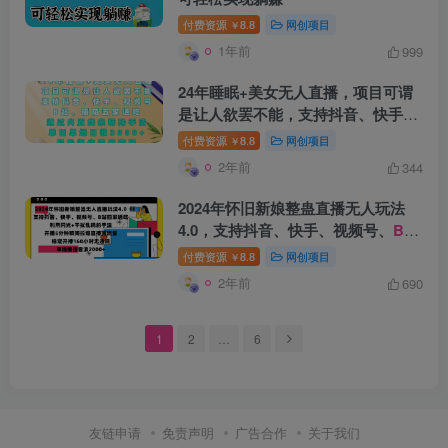
付费资源
8.8
网创项目
￥
1年前
999
创项目
24年睡眠+美女无人直播，项目可谓
是让人欲罢不能，支持抖音、快手、
视频号、
B站
、陌陌五家通吃，通过
付费资源
8.8
网创项目
￥
内置线条特殊手法，单场日收
2年前
344
3000+，轻松握住流量密码
2024年怀旧新娘整蛊直播无人玩法
4.0，支持抖音、快手、视频号、
B站
四家通吃，利用闪光+干扰乱码的手
付费资源
8.8
网创项目
创项目
￥
法，开播5分钟瞬间拉爆直播间流
2年前
690
量，稳定开播160小时无违规，单场
爆撸音浪2000+
1
2
…
6
友链申请
免责声明
广告合作
关于我们
创项目