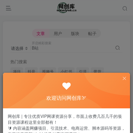
文章
用户
版块
帖子
开启精彩搜索
请选择
热门搜索
项目
抖音
视频号
小红书
引流
带货
短视频
电商
无人直播
闲鱼
头条
快手
剪辑
微信
淘宝
拼多多
媒体
脚本
自媒体
欢迎访问网创库🏹
黑科技
网创库 | 专注优质VIP网课资源分享，市面上收费几百几千的项
目资源课程这里全部都有！
文章
用户
版块
帖子
🔰 内容涵盖网赚项目、引流技术、电商运营、脚本源码等资源，