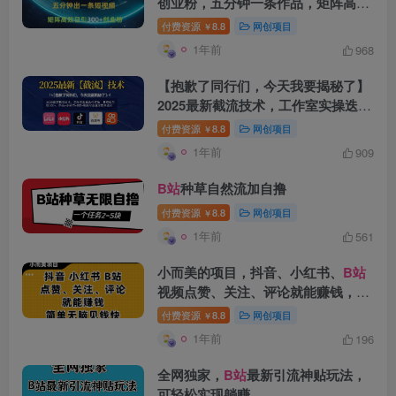
创业粉，五分钟一条作品，矩阵高效
日引300家精准创业粉
付费资源
8.8
网创项目
￥
1年前
968
【抱歉了同行们，今天我要揭秘了】
2025最新截流技术，工作室实操迭代
打法，日轻松引粉300+，抖音+小红
付费资源
8.8
网创项目
￥
书+
B站
+视频号流量实操全流程
1年前
909
创项目
B站
种草自然流加自撸
付费资源
8.8
网创项目
￥
1年前
561
小而美的项目，抖音、小红书、
B站
视频点赞、关注、评论就能赚钱，简
单无脑立见收益！妥妥的零撸项目
创项目
付费资源
8.8
网创项目
￥
1年前
196
全网独家，
B站
最新引流神贴玩法，
可轻松实现躺赚