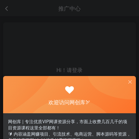
推广中心
Hi！请登录
Hi！请登录
登录
注册
欢迎访问网创库🏹
开通会员 尊享会员权益
网创库 | 专注优质VIP网课资源分享，市面上收费几百几千的项
目资源课程这里全部都有！
余额
积分
🔰 内容涵盖网赚项目、引流技术、电商运营、脚本源码等资源，
0
0