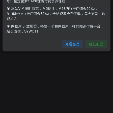
每日稳定更新10-20优质付费资源课程！
🔰 本站VIP 限时特惠，￥28/月，￥98/年 (推广佣金50%)，
推广中心
￥198/永久 (推广佣金80%)，全站资源免费下载，每天更新，欢
0%
0
迎加入！
比例
累计佣金
🔰 网创库 开放加盟，搭建一个和网创库一样的知识付费平台，
站长微信：SYWC11
我的服务
开通会员
站长加盟
我的订单
我的等级
官方认证
功能设置
消息通知
个人资料
打赏收款
账户安全