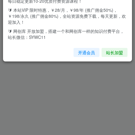
每日稳定更新10-20优质付费资源课程！
🔰 本站VIP 限时特惠，￥28/月，￥98/年 (推广佣金50%)，
推广中心
￥198/永久 (推广佣金80%)，全站资源免费下载，每天更新，欢
0%
0
迎加入！
比例
累计佣金
🔰 网创库 开放加盟，搭建一个和网创库一样的知识付费平台，
站长微信：SYWC11
我的服务
开通会员
站长加盟
我的订单
我的等级
官方认证
功能设置
消息通知
个人资料
打赏收款
账户安全