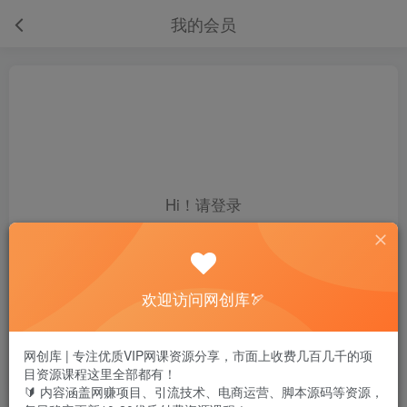
我的会员
Hi！请登录
Hi！请登录
登录
注册
欢迎访问网创库🏹
开通会员 尊享会员权益
网创库 | 专注优质VIP网课资源分享，市面上收费几百几千的项
目资源课程这里全部都有！
余额
积分
🔰 内容涵盖网赚项目、引流技术、电商运营、脚本源码等资源，
0
0