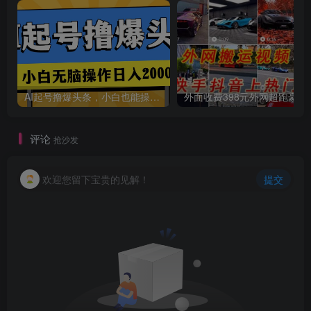
AI起号撸爆头条，小白也能操作，日入2000+
外面收费398元外网
创项目
评论
抢沙发
欢迎您留下宝贵的见解！
提交