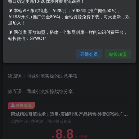
每日稳定更新10-20优质付费资源课程！
🔰 本站VIP 限时特惠，￥28/月，￥98/年 (推广佣金50%)，
课程目录
￥198/永久 (推广佣金80%)，全站资源免费下载，每天更新，欢
迎加入！
第一课：同城精准引流的作用（同城项目必看）
🔰 网创库 开放加盟，搭建一个和网创库一样的知识付费平台，
站长微信：SYWC11
第二课：同城引流渠道怎么选
开通会员
站长加盟
第三课：同城引流爆款热门实操方法
第四课：同城引流实操的注意事项
第五课：同城引流实操战绩分享
付费资源
同城精准引流技术：适用-店铺引流·产品销售·外卖CPS推广·本地公众号 等
此内容为付费资源，请付费后查看
8.8
18.8
￥
￥