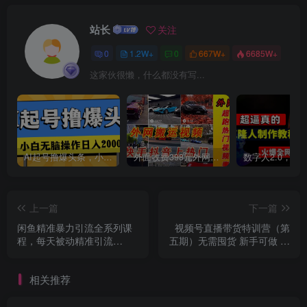
站长
关注
0
1.2W+
0
667W+
6685W+
创项目
这家伙很懒，什么都没有写...
AI起号撸爆头条，小白也能操作，日入2000+
外面收费398元外网超跑豪车汽车视频搬运至快手抖音上热门项目
创项目
上一篇
下一篇
闲鱼精准暴力引流全系列课
视频号直播带货特训营（第
程，每天被动精准引流
五期）无需囤货 新手可做 已
200+客源技术（8节视频
实现稳定出单和盈利
课）
相关推荐
创项目