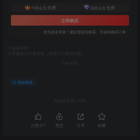
免费
免费
中级会员
高级会员
立即购买
您当前未登录！建议登陆后购买，可保存购买订单
©
版权声明
文章版权归作者所有，未经允许请勿转载。
创项目
THE END
网创项目
喜欢就支持一下吧
创项目
点赞
677
赞赏
分享
收藏