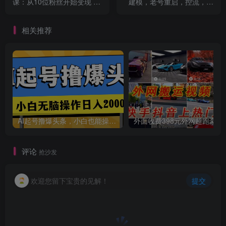
课：从10位粉丝开始变现 月
建模，老号重启，控流，罗
增5000+
盘分析，小店随心推
相关推荐
创项目
AI起号撸爆头条，小白也能操作，日入2000+
外面收费398元外网
评论
抢沙发
欢迎您留下宝贵的见解！
提交