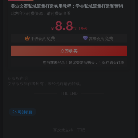
美业文案私域流量打造实用教程：学会私域流量打造和营销
此内容为付费资源，请付费后查看
8.8
18.8
￥
￥
免费
免费
中级会员
高级会员
创项目
立即购买
您当前未登录！建议登陆后购买，可保存购买订单
©
版权声明
文章版权归作者所有，未经允许请勿转载。
THE END
创项目
网创项目
喜欢就支持一下吧