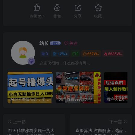
创项目
点赞
357
赞赏
分享
收藏
站长
关注
0
1.2W+
0
667W+
6685W+
这家伙很懒，什么都没有写...
创项目
AI起号撸爆头条，小白也能操作，日入2000+
外面收费398元外网超跑豪车汽车视频搬运至快手抖音上热门项目
上一篇
下一篇
创项目
21天精准涨粉变现干货大
直播算法-逆向解密：选品，