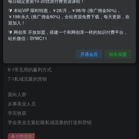
每日稳定更新10-20优质付费资源课程！
🔰 本站VIP 限时特惠，￥28/月，￥98/年 (推广佣金50%)，
课程大纲
￥198/永久 (推广佣金80%)，全站资源免费下载，每天更新，欢
1-1美业文案虹吸私域流量打造的优势
迎加入！
2-1账号的定位及设置
🔰 网创库 开放加盟，搭建一个和网创库一样的知识付费平台，
站长微信：SYWC11
3-1爆款文案随心订制方法
4-1如何快速起号
开通会员
站长加盟
5-1流量引入私域
6-1常见用的赢利方式
7-1私域流量的营销
面向人群
从事美业人员
学完收获
学会美业文案虹吸私域流量的打造和营销
付费资源