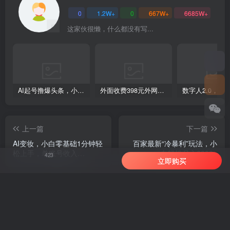
0
1.2W+
0
667W+
6685W+
这家伙很懒，什么都没有写...
AI起号撸爆头条，小白也能操作，日入2000+
外面收费398元外网超跑豪车汽车视频搬运至快手抖音上热门项目
上一篇
下一篇
AI变妆，小白零基础1分钟轻
百家最新“冷暴利”玩法，小
松上手，单账号收入
白轻松月入6000+
423
立即购买
【1W+】快速增长收入
相关推荐