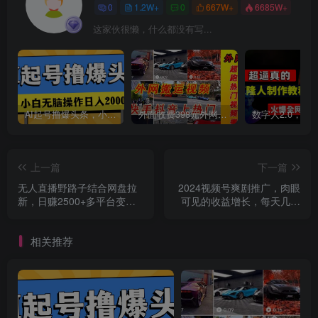
0
1.2W+
0
667W+
6685W+
这家伙很懒，什么都没有写...
AI起号撸爆头条，小白也能操作，日入2000+
外面收费398元外网超跑豪车汽车视频搬运至快手抖音上热门项目
上一篇
下一篇
无人直播野路子结合网盘拉
2024视频号爽剧推广，肉眼
新，日赚2500+多平台变
可见的收益增长，每天几分
现，小白无脑轻松上手操作
钟收益2000+
相关推荐