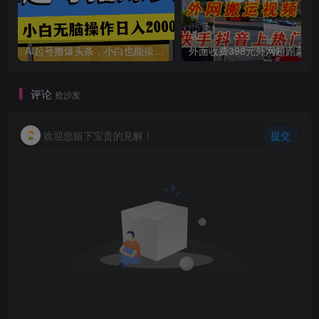
AI起号撸爆头条，小白也能操作，日入2000+
外面收费398元外网
评论
抢沙发
欢迎您留下宝贵的见解！
提交