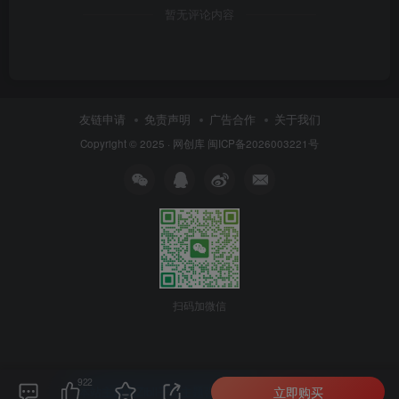
暂无评论内容
友链申请
免责声明
广告合作
关于我们
Copyright © 2025 ·
网创库
闽ICP备2026003221号
扫码加微信
922
立即购买
本站主题由Zibll子比主题强力驱动
联系作者