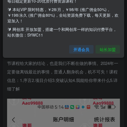
每日稳定更新10-20优质付费资源课程！
🔰 本站VIP 限时特惠，￥28/月，￥98/年 (推广佣金50%)，
今天给大家带来的项目是《2024年普通人如何利用博商模式
￥198/永久 (推广佣金80%)，全站资源免费下载，每天更新，欢
做翻身项目IP年入百万，财富自由》普通人给自己一次逆天
迎加入！
改命的机会。做任何项目都是流量为主，学会引流绝对是未
🔰 网创库 开放加盟，搭建一个和网创库一样的知识付费平台，
站长微信：SYWC11
来行业的核心，普通人如何利用某音天花板博商模式做好项
目引流，完成变现。现阶段也是大量人群涌入互联网寻找项
开通会员
站长加盟
目的热潮时段，我们如何利用此次机会，做好引流，这是本
节课程给大家的结论，也是我们不断在做的事情。2024年一
定要做离钱最近的事情，普通人翻身机会，机不可失！课程
信息：1.序言2.项目介绍3.突破认知4.我能给你带来什么5.详
细了解