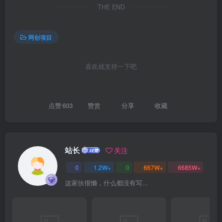
THE END
网创项目
喜欢就支持一下吧
创项目
点赞
603
赞赏
分享
收藏
站长
关注
0
1.2W+
0
667W+
6685W+
这家伙很懒，什么都没有写...
创项目