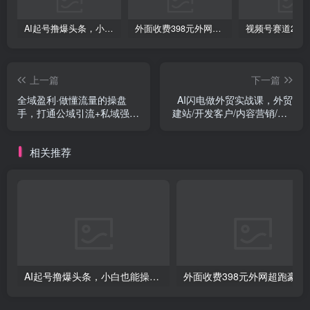
AI起号撸爆头条，小白也能操作，日入2000+
外面收费398元外网超跑豪车汽车视频搬运至快手抖音上热门项目
创项目
上一篇
下一篇
全域盈利·做懂流量的操盘
AI闪电做外贸实战课，外贸
手，打通公域引流+私域强变
建站/开发客户/内容营销/从0
现，约9个小时线下课
到3做外贸AI-62节
相关推荐
创项目
AI起号撸爆头条，小白也能操作，日入2000+
外面收费398元外网