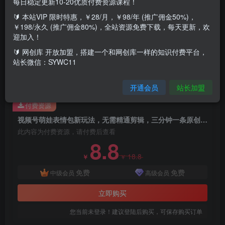
每日稳定更新10-20优质付费资源课程！
现在我们大家对表情包的需求量是很大的，朋友斗图、同事
🔰 本站VIP 限时特惠，￥28/月，￥98/年 (推广佣金50%)，
聊天都是急需表情包的场景，而且这类视频制作起来非常简
￥198/永久 (推广佣金80%)，全站资源免费下载，每天更新，欢
迎加入！
单，三分钟就可以完成一个视频，手机、电脑都可以操作。
🔰 网创库 开放加盟，搭建一个和网创库一样的知识付费平台，
萌娃类的视频在各个平台流量都是非常高的，完全不用担心
站长微信：SYWC11
有创作瓶颈。后期我们还可以开通创作者分成，赚取双份收
益
开通会员
站长加盟
付费资源
视频号萌娃表情包新玩法，无需精通剪辑，三分钟一条原创视频，月入2W+
此内容为付费资源，请付费后查看
8.8
18.8
￥
￥
免费
免费
中级会员
高级会员
立即购买
您当前未登录！建议登陆后购买，可保存购买订单