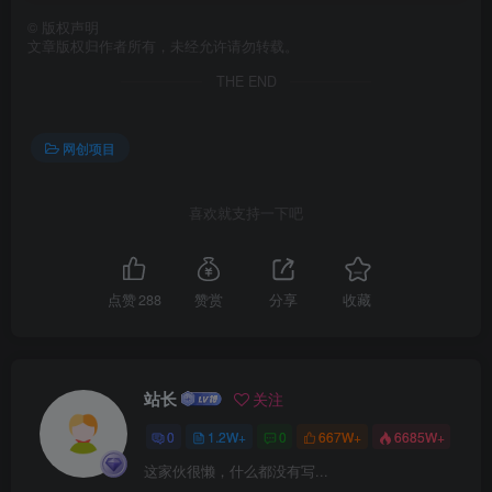
©
版权声明
文章版权归作者所有，未经允许请勿转载。
THE END
网创项目
喜欢就支持一下吧
创项目
点赞
288
赞赏
分享
收藏
站长
关注
创项目
0
1.2W+
0
667W+
6685W+
这家伙很懒，什么都没有写...