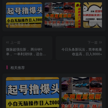
AI起号撸爆头条，小白也能操作，日入2000+
外面收费398元外网超跑豪车汽车视频搬运至快手抖音上热门项目
创项目
上一篇
下一篇
微脉超强拉新， 两分钟1
今日头条新玩法，简单粗暴
单， 一单利润5块，适合小
收益高，日入3000+
白
相关推荐
创项目