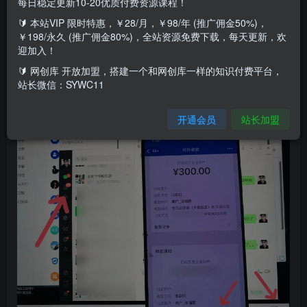
每日稳定更新10-20优质付费资源课程！
🔰 本站VIP 限时特惠，￥28/月，￥98/年 (推广佣金50%)，
今天来给大家拆解一个小红书引流白领创业粉的教程，小红
￥198/永久 (推广佣金80%)，全站资源免费下载，每天更新，欢
迎加入！
书上引流的粉质量是非常高的，所以首负非常注重小红书引
🔰 网创库 开放加盟，搭建一个和网创库一样的知识付费平台，
流，自己也实操了几个号，流量都非常有质量，有一部分用
站长微信：SYWC11
户添加上好友就直接成交了，非常爽快！
开通会员
站长加盟