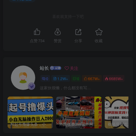
喜欢就支持一下吧
点赞
734
赞赏
分享
收藏
站长
关注
0
1.2W+
0
667W+
6685W+
这家伙很懒，什么都没有写...
AI起号撸爆头条，小白也能操作，日入2000+
外面收费398元外网超跑豪车汽车视频搬运至快手抖音上热门项目