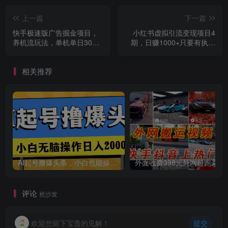
上一篇
下一篇
快手极速版广告掘金项目，
小红书虚拟引流变现项目4
养机流玩法，单机单日30—
期，日赚1000+只要有执行
50
力，这个项目就适合
相关推荐
AI起号撸爆头条，小白也能操作，日入2000+
外面收费398元外网
评论
抢沙发
欢迎您留下宝贵的见解！
提交