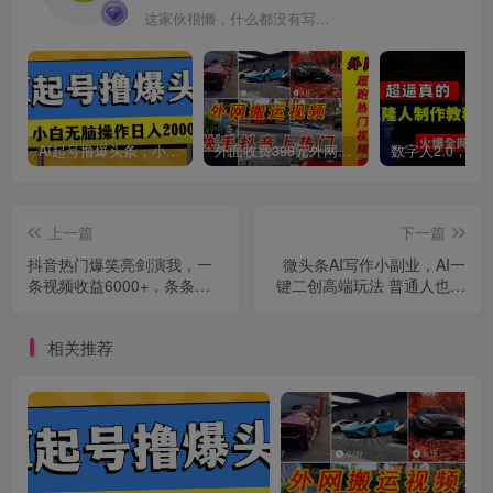
这家伙很懒，什么都没有写...
AI起号撸爆头条，小白也能操作，日入2000+
外面收费398元外网超跑豪车汽车视频搬运至快手抖音上热门项目
上一篇
下一篇
抖音热门爆笑亮剑演我，一
微头条AI写作小副业，AI一
条视频收益6000+，条条爆
键二创高端玩法 普通人也能
款，制作简单，多种变现
月入40000+
相关推荐