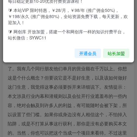
每日稳定更新10-20优质付费资源课程！
🔰 本站VIP 限时特惠，￥28/月，￥98/年 (推广佣金50%)，
PS：本篇文章不仅是玄学行业的白皮书，也详细做了国潮的
￥198/永久 (推广佣金80%)，全站资源免费下载，每天更新，欢
行业分析以及该如何运用国潮赋能和未来发展的趋势，全文
迎加入！
共7000字，建议打印保存反复阅读。个人保守估值此文价值
🔰 网创库 开放加盟，搭建一个和网创库一样的知识付费平台，
站长微信：SYWC11
至少上万元。玄学是门好生意吗？显明作为从事多年的专业
者，可以很负责任的告诉你：这个行业非常赚钱。能赚到什
开通会员
站长加盟
么地步？可以说是一本千万利，已经不能仅仅用赚钱来形容
了。我有几个同行朋友他们单月的营业额在千万以上。你想
这是个什么概念？但要说它是不是好生意，以及该如何做好
这门生意，我觉得这事必须要拆开来详细说下。友情提示：
本文涉及行业内幕和潜规则以及会扯开行业遮羞布的一些内
容，绝对会触及到许多人的利益，有可能随时会被下架，所
以设置了些门槛。如果你或身边没有人相信这个，不怕掉入
陷阱，或是不打算从事这行获利，那你是没有必要购买本文
的。当然，你也可以把这个当成一个项目来看待。不过这里