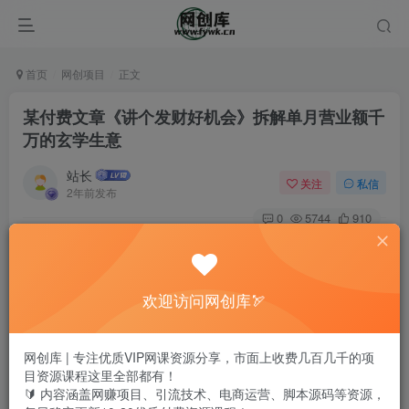
首页
网创项目
正文
某付费文章《讲个发财好机会》拆解单月营业额千
万的玄学生意
站长
关注
私信
2年前发布
0
5744
910
欢迎访问网创库🏹
网创库 | 专注优质VIP网课资源分享，市面上收费几百几千的项
目资源课程这里全部都有！
🔰 内容涵盖网赚项目、引流技术、电商运营、脚本源码等资源，