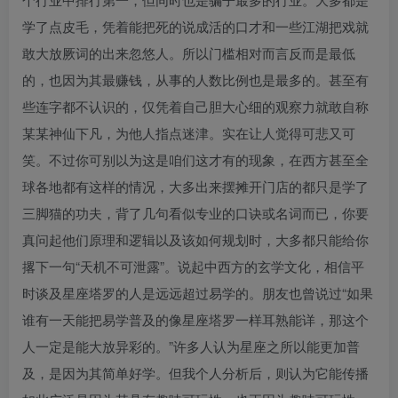
学了点皮毛，凭着能把死的说成活的口才和一些江湖把戏就
敢大放厥词的出来忽悠人。所以门槛相对而言反而是最低
的，也因为其最赚钱，从事的人数比例也是最多的。甚至有
些连字都不认识的，仅凭着自己胆大心细的观察力就敢自称
某某神仙下凡，为他人指点迷津。实在让人觉得可悲又可
创项目
笑。不过你可别以为这是咱们这才有的现象，在西方甚至全
球各地都有这样的情况，大多出来摆摊开门店的都只是学了
三脚猫的功夫，背了几句看似专业的口诀或名词而已，你要
真问起他们原理和逻辑以及该如何规划时，大多都只能给你
撂下一句“天机不可泄露”。说起中西方的玄学文化，相信平
时谈及星座塔罗的人是远远超过易学的。朋友也曾说过“如果
谁有一天能把易学普及的像星座塔罗一样耳熟能详，那这个
人一定是能大放异彩的。”许多人认为星座之所以能更加普
及，是因为其简单好学。但我个人分析后，则认为它能传播