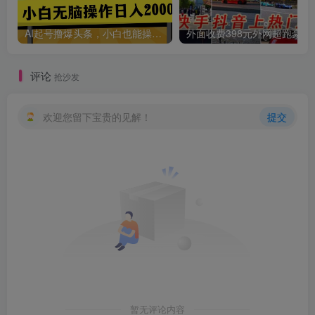
AI起号撸爆头条，小白也能操作，日入2000+
外面收费398元外网
评论
抢沙发
欢迎您留下宝贵的见解！
提交
暂无评论内容