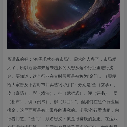
创项目
俗话说的好：“有需求就会有市场”。需求的人多了，市场就
大了，所以近些年来越来越多的人想从这个行业里进行捞
创项目
金。要知道，这个行业在古时候可是被称为“金门”。（顺便
给大家普及下古时市井卖艺“小八门”：分别是“金（玄学）、
皮（膏药）、彩（戏法）、挂（武把式）、评（评书）、团
（相声）、调（倒爷）、柳（戏曲）”。但如何在这个行业里
捞金，这里面可是有非常多的讲究的。毕竟“外行看热闹，内
行看门道。”“金门”，顾名思义：就是很赚钱的意思。在这八
创项目
个行业中排行第一，但同时也是骗子最多的行业。大多都是