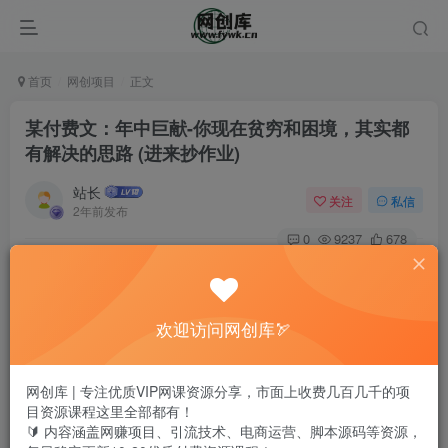
首页
网创项目
正文
某付费文：年中巨献-你现在贫穷和困境，其实都
有解决的思路 (进来抄作业)
站长
关注
私信
2年前发布
0
9237
678
欢迎访问网创库🏹
网创库 | 专注优质VIP网课资源分享，市面上收费几百几千的项
目资源课程这里全部都有！
🔰 内容涵盖网赚项目、引流技术、电商运营、脚本源码等资源，