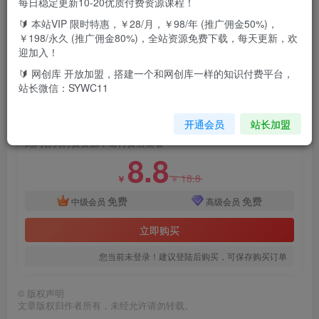
每日稳定更新10-20优质付费资源课程！
🔰 本站VIP 限时特惠，￥28/月，￥98/年 (推广佣金50%)，
严格来说，这是一篇足以改变你命运的文章。或者说，是能
￥198/永久 (推广佣金80%)，全站资源免费下载，每天更新，欢
让你打开天眼，知道自己这辈子接下去的正财，到底在哪里
迎加入！
的启蒙正文
🔰 网创库 开放加盟，搭建一个和网创库一样的知识付费平台，
站长微信：SYWC11
付费资源
开通会员
站长加盟
某付费文：年中巨献-你现在贫穷和困境，其实都有解决的思路 (进来抄作业)
此内容为付费资源，请付费后查看
8.8
18.8
￥
￥
免费
免费
中级会员
高级会员
立即购买
您当前未登录！建议登陆后购买，可保存购买订单
©
版权声明
文章版权归作者所有，未经允许请勿转载。