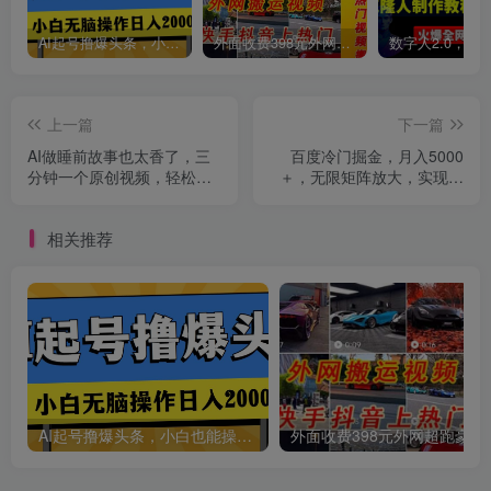
AI起号撸爆头条，小白也能操作，日入2000+
外面收费398元外网超跑豪车汽车视频搬运至快手抖音上热门项目
创项目
上一篇
下一篇
AI做睡前故事也太香了，三
百度冷门掘金，月入5000
分钟一个原创视频，轻松月
＋，无限矩阵放大，实现管
入五位数
道躺赚收益
相关推荐
创项目
AI起号撸爆头条，小白也能操作，日入2000+
外面收费398元外网
创项目