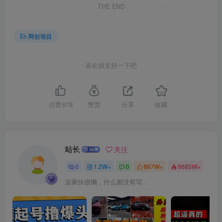
THE END
网创项目
喜欢就支持一下吧
创项目
点赞
678
赞赏
分享
收藏
站长
关注
创项目
0
1.2W+
0
667W+
6685W+
这家伙很懒，什么都没有写...