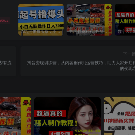
85W+
AI起号撸爆头条，小白也能操作，日入2000+
外面收费398元外网超跑豪车汽车视频搬运至快手抖音上热门项目
下一
/有流
抖音变现训练营，从内容创作到运营技巧，助力大家开启
的变现