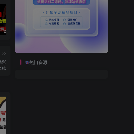
数字人2.0，2024下半年最火项目，无限免费生成视频，可实现任何场景，用任何形象，任何声音，说任何话，5分钟生成一条原创口播视频。
视频号赛道2.0：AI神器新实践！另辟蹊径！五分钟一条作品，小白变高手…
2022直播带货之千川投流课：快速起量方法、付费撬动自然流 90分钟学会
篇
精彩
热门资源
之旅