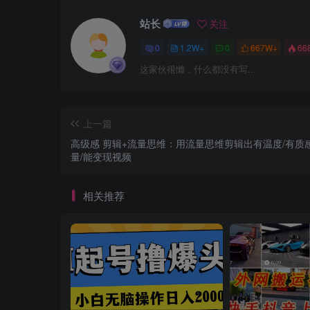
站长
关注
0
1.2W+
0
667W+
66
这家伙很懒，什么都没有写...
上一篇
高级感 剪辑+流量思维：用流量思维剪辑出有温度/有质感
量/能变现视频
相关推荐