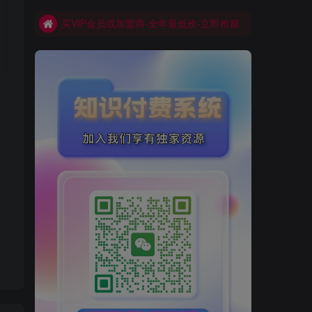
买VIP会员或加盟商-全年最低价-立即抢额
网创库-限时优惠 别错过!