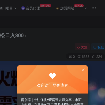
限时折扣
日入2K
热门项目
会员代理
加盟网站
日入300+
关注
私信
0
6333
224
欢迎访问网创库🏹
网创库 | 专注优质VIP网课资源分享，市面
上收费几百几千的项目资源课程这里全部都