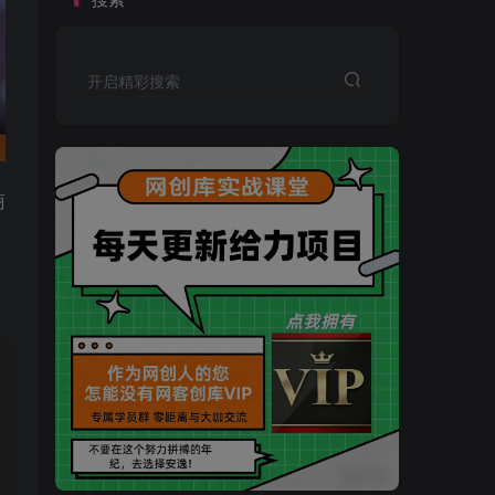
开启精彩搜索
商
买VIP会员或加盟商-全年最低价-立即抢额
网创库-限时优惠 别错过!