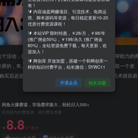
有！
🔰 内容涵盖网赚项目、引流技术、电商运
营、脚本源码等资源，每日稳定更新10-20
优质付费资源课程！
🔰 本站VIP 限时特惠，￥28/月，￥98/年
(推广佣金50%)，￥198/永久 (推广佣金
80%)，全站资源免费下载，每天更新，欢
迎加入！
这个活动，找了一圈的朋友总是差一点。这就会衍生出帮助力的
🔰 网创库 开放加盟，搭建一个和网创库一
录屏的，有人下单后只需要到另外的网站下单就可以赚取一个差
样的知识付费平台，站长微信：SYWC11
有人购买后还是没有成功就可以引导复购，根据相印回复话术很容易
开通会员
站长加盟
。
闲鱼火爆赛道，市场需求极大，轻松日入300+
此内容为付费资源，请付费后查看
8.8
18.8
￥
￥
免费
免费
中级会员
高级会员