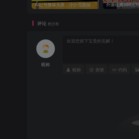
AI起号撸爆头条，小白也能操作，日入2000+
评论
抢沙发
昵称
昵称
表情
代码