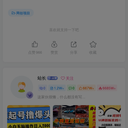
网创项目
喜欢就支持一下吧
创项目
点赞
966
赞赏
分享
收藏
站长
关注
0
1.2W+
0
667W+
6685W+
这家伙很懒，什么都没有写...
创项目