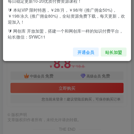
每日稳定更新10-20优质付费资源课程！
简介:0.01元开通腾讯爱奇艺优酷会员官方开通20元一个月的
🔰 本站VIP 限时特惠，￥28/月，￥98/年 (推广佣金50%)，
我们卖9.9块，成本只需要0.01硬通货一天一百单，全套教程
￥198/永久 (推广佣金80%)，全站资源免费下载，每天更新，欢
迎加入！
我已录制自取
🔰 网创库 开放加盟，搭建一个和网创库一样的知识付费平台，
付费资源
站长微信：SYWC11
零成本卖影视会员，一天卖出上百单，轻松日入四位数
此内容为付费资源，请付费后查看
开通会员
站长加盟
8.8
18.8
￥
￥
免费
免费
中级会员
高级会员
立即购买
您当前未登录！建议登陆后购买，可保存购买订单
©
版权声明
文章版权归作者所有，未经允许请勿转载。
THE END