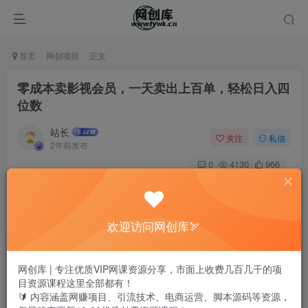
首页
网创项目
正文
零成本卖影视会员，一天卖出上百单，轻松日入四
位数
站长
关注
私信
2年前发布
0
4130
966
欢迎访问网创库🏹
网创库 | 专注优质VIP网课资源分享，市面上收费几百几千的项
目资源课程这里全部都有！
🔰 内容涵盖网赚项目、引流技术、电商运营、脚本源码等资源，