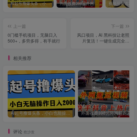
AI起号撸爆头条，小白也能操作，日入2000+
外面收费398元外网超跑豪车汽车视频搬运至快手抖音上热门项目
创项目
上一篇
下一篇
0门槛手机项目，无脑日入
风口项目，AI 黑科技让老照
500+，多劳多得，有手就行
片复活！一键生成完全免
费！接单接到手抽筋…
相关推荐
创项目
AI起号撸爆头条，小白也能操作，日入2000+
外面收费398元外网
评论
抢沙发
创项目