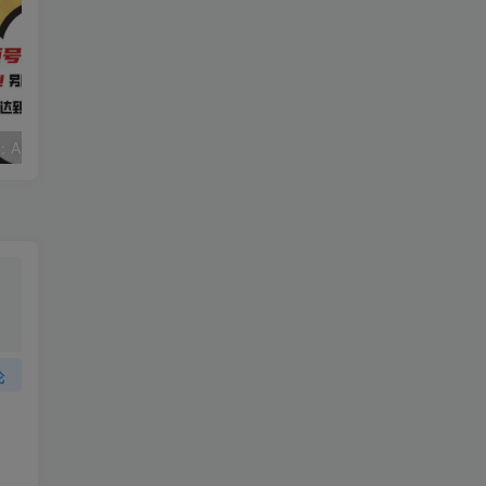
视频号赛道2.0：AI神器新实践！另辟蹊径！五分钟一条作品，小白变高手…
靠蛋仔派对一天5800+，小白做磁力聚星轻松上手
论