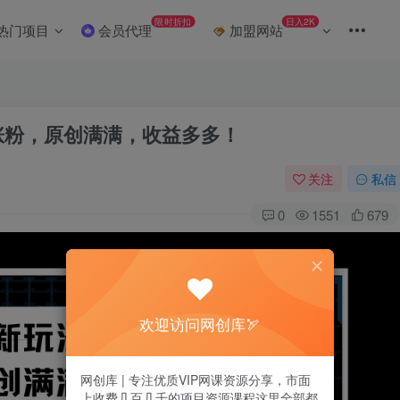
限时折扣
日入2K
热门项目
会员代理
加盟网站
松涨粉，原创满满，收益多多！
关注
私信
0
1551
679
欢迎访问网创库🏹
网创库 | 专注优质VIP网课资源分享，市面
上收费几百几千的项目资源课程这里全部都