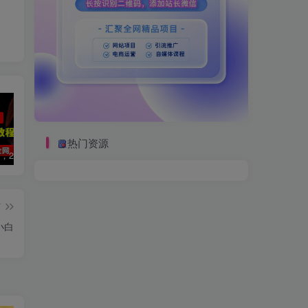
热门资源
数字人2.0，2024下半年最火项目，无限免费生成视频，可实现任何场景，用任何形象，任何声音，说任何话，5分钟生成一条原创口播视频。
视频号赛道2.0：AI神器新实践！另辟蹊径！五分钟一条作品，小白变高手…
靠蛋仔派对一天5800+，小白做磁力聚星轻松上手
篇
小白