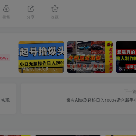
赞赏
分享
收藏
85W+
AI起号撸爆头条，小白也能操作，日入2000+
外面收费398元外网超跑豪车汽车视频搬运至快手抖音上热门项目
下一
，实现
爆火AI短剧轻松日入1000+适合新手