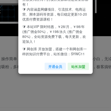
有！
🔰 内容涵盖网赚项目、引流技术、电商运
营、脚本源码等资源，每日稳定更新10-20
优质付费资源课程！
🔰 本站VIP 限时特惠，￥28/月，￥98/年
(推广佣金50%)，￥198/永久 (推广佣金
80%)，全站资源免费下载，每天更新，欢
迎加入！
🔰 网创库 开放加盟，搭建一个和网创库一
样的知识付费平台，站长微信：SYWC11
，操作简单，找热门素材搬运发布即可。涨粉快，适合小白，无
速吸粉，多种变现，提升影响力或赚收益都是不错选择，极客搞
开通会员
站长加盟