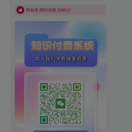
网创库-限时优惠 别错过!