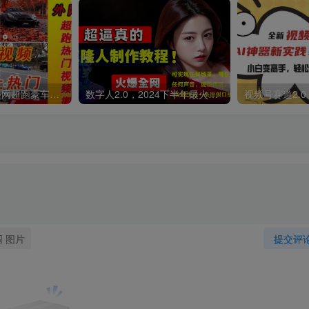
外面收费398元外网超跑豪车汽车视频搬运至快手抖音上热门项目
数字人2.0，2024下半年最火项目，无限免费生成视频，可实现任何场景，用任何形象，任何声音，说任何话，5分钟生成一条原创口播视频。
图片
提交评