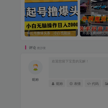
AI起号撸爆头条，小白也能操作，日入2000+
评论
抢沙发
昵称
昵称
表情
代码