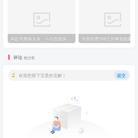
AI起号撸爆头条，小白也能操作，日入2000+
外面收费398元外网
评论
抢沙发
欢迎您留下宝贵的见解！
提交