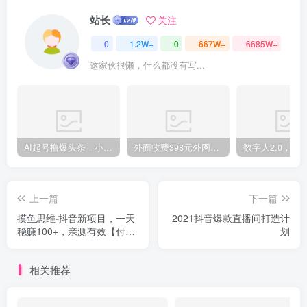
站长
关注
0
1.2W+
0
667W+
6685W+
这家伙很懒，什么都没有写...
创项目
AI起号撸爆头条，小白也能操作，日入2000+
外面收费398元外网超跑豪车汽车视频搬运至快手抖音上热门项目
上一篇
下一篇
摸鱼思维·抖音新项目，一天
2021抖音爆款直播间打造计
稳赚100+，亲测有效【付费
划
文章】
相关推荐