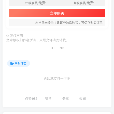
免费
免费
中级会员
高级会员
创项目
立即购买
您当前未登录！建议登陆后购买，可保存购买订单
©
版权声明
文章版权归作者所有，未经允许请勿转载。
THE END
创项目
网创项目
喜欢就支持一下吧
点赞
986
赞赏
分享
收藏
创项目