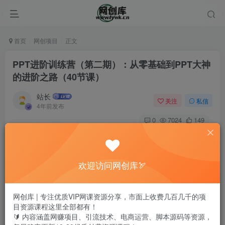
首页
网创项目
正文
PPT进阶训练营（第二期）：从零基础到PPT大神
的进阶之路（40节课）
站长
关注
私信
4年前发布
0
7024
149
欢迎访问网创库🏹
网创库 | 专注优质VIP网课资源分享，市面上收费几百几千的项
目资源课程这里全部都有！
🔰 内容涵盖网赚项目、引流技术、电商运营、脚本源码等资源，