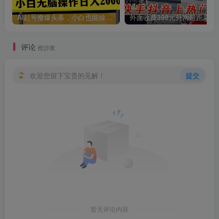
AI起号撸爆头条，小白也能操作，日入2000+
外面收费398元外网
评论
抢沙发
欢迎您留下宝贵的见解！
提交
暂无评论内容