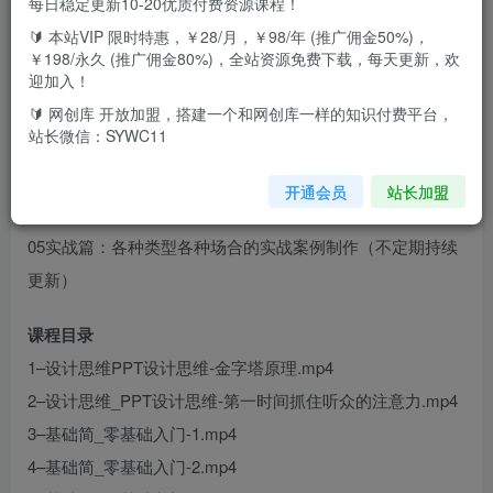
每日稳定更新10-20优质付费资源课程！
🔰 本站VIP 限时特惠，￥28/月，￥98/年 (推广佣金50%)，
￥198/永久 (推广佣金80%)，全站资源免费下载，每天更新，欢
从零基础到精通的PPT实战训练营
迎加入！
01思维篇：从一页白纸到精彩的故事
🔰 网创库 开放加盟，搭建一个和网创库一样的知识付费平台，
站长微信：SYWC11
02基础篇：PPT快速上手、图、文、形、表、母版.……
03进阶篇：元素、文案、配色、排版、动画、插件.……
开通会员
站长加盟
04技巧篇：3D旋转、一分钟制作高大上封面页面.…
05实战篇：各种类型各种场合的实战案例制作（不定期持续
更新）
课程目录
1–设计思维PPT设计思维-金字塔原理.mp4
2–设计思维_PPT设计思维-第一时间抓住听众的注意力.mp4
3–基础简_零基础入门-1.mp4
4–基础简_零基础入门-2.mp4