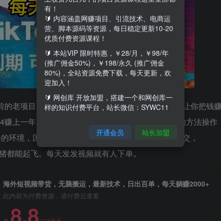
有！
🔰 内容涵盖网赚项目、引流技术、电商运
营、脚本源码等资源，每日稳定更新10-20
优质付费资源课程！
🔰 本站VIP 限时特惠，￥28/月，￥98/年
(推广佣金50%)，￥198/永久 (推广佣金
80%)，全站资源免费下载，每天更新，欢
迎加入！
🔰 网创库 开放加盟，搭建一个和网创库一
以前的老项目升级过来的，每天5分钟，轻轻松松的就能让你把钱
样的知识付费平台，站长微信：SYWC11
24赚上一年！一部手机或者电脑就可以操作，按照我的方法操作
开通会员
站长加盟
内卷的环境，国外简直就是一片蓝海，不用比价，简单成交，
上，猪都能起飞。每天发发视频就有人下单。
海外短视频带货，无脑搬运，最新技术，日出百单，每天躺赚2000+
此内容为付费资源，请付费后查看
8.8
18.8
￥