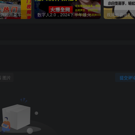
外面收费398元外网超跑豪车汽车视频搬运至快手抖音上热门项目
数字人2.0，2024下半年最火项目，无限免费生成视频，可实现任何场景，用任何形象，任何声音，说任何话，5分钟生成一条原创口播视频。
图片
提交评