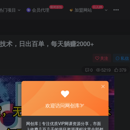
限时折扣
日入2K
热门项目
会员代理
加盟网站
术，日出百单，每天躺赚2000+
关注
私信
0
5219
379
欢迎访问网创库🏹
网创库 | 专注优质VIP网课资源分享，市面
上收费几百几千的项目资源课程这里全部都