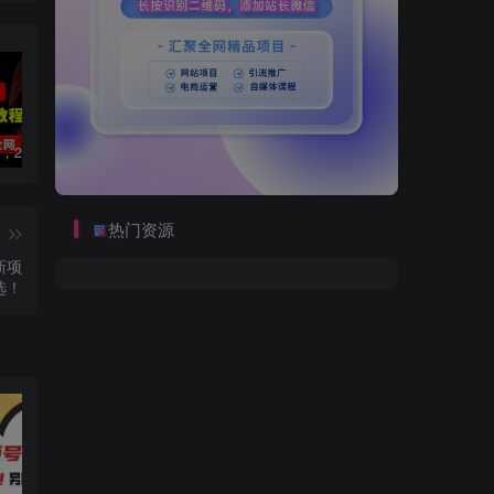
数字人2.0，2024下半年最火项目，无限免费生成视频，可实现任何场景，用任何形象，任何声音，说任何话，5分钟生成一条原创口播视频。
视频号赛道2.0：AI神器新实践！另辟蹊径！五分钟一条作品，小白变高手…
靠蛋仔派对一天5800+，小白做磁力聚星轻松上手
热门资源
篇
新项
选！