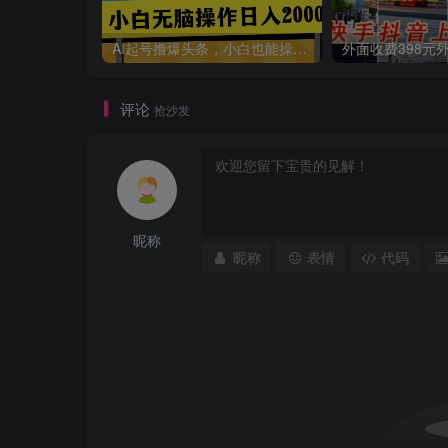
AI起号撸爆头条，小白也能操作，日入2000+
评论
抢沙发
昵称
昵称
表情
代码