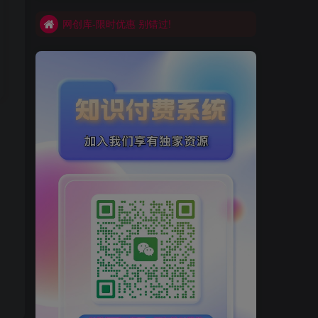
网创库-限时优惠 别错过!