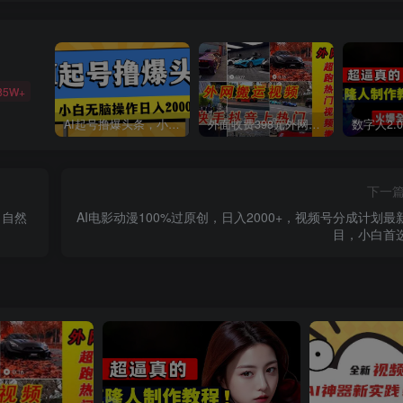
85W+
AI起号撸爆头条，小白也能操作，日入2000+
外面收费398元外网超跑豪车汽车视频搬运至快手抖音上热门项目
下一
 自然
AI电影动漫100%过原创，日入2000+，视频号分成计划最
目，小白首