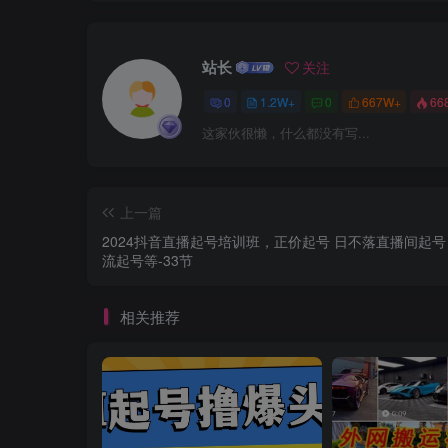
站长
关注
0
1.2W+
0
667W+
66
这家伙很懒，什么都没有写...
上一篇
2024抖音直播起号培训班，正价起号 日不落直播间起号
流起号等-33节
相关推荐