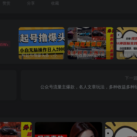
赞赏
分享
收藏
85W+
AI起号撸爆头条，小白也能操作，日入2000+
外面收费398元外网超跑豪车汽车视频搬运至快手抖音上热门项目
下一
公众号流量主爆款，名人文章玩法，多种收益多种