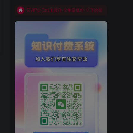
网创库-限时优惠 别错过!