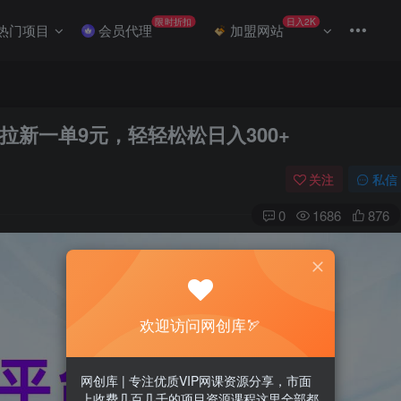
限时折扣
日入2K
热门项目
会员代理
加盟网站
新一单9元，轻轻松松日入300+
关注
私信
0
1686
876
欢迎访问网创库🏹
网创库 | 专注优质VIP网课资源分享，市面
上收费几百几千的项目资源课程这里全部都