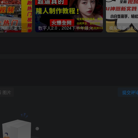
外面收费398元外网超跑豪车汽车视频搬运至快手抖音上热门项目
数字人2.0，2024下半年最火项目，无限免费生成视频，可实现任何场景，用任何形象，任何声音，说任何话，5分钟生成一条原创口播视频。
图片
提交评