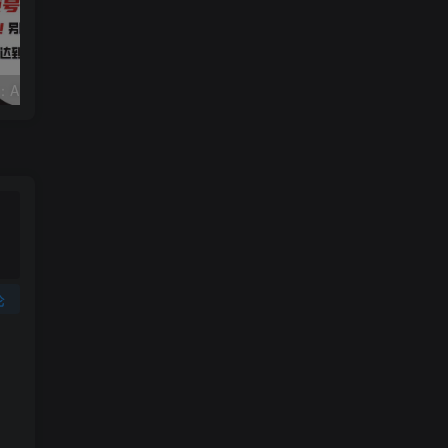
视频号赛道2.0：AI神器新实践！另辟蹊径！五分钟一条作品，小白变高手…
靠蛋仔派对一天5800+，小白做磁力聚星轻松上手
论