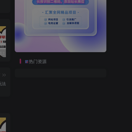
视频号赛道2.0：AI神器新实践！另辟蹊径！五分钟一条作品，小白变高手…
数字人2.0，2024下半年最火项目，无限免费生成视频，可实现任何场景，用任何形象，任何声音，说任何话，5分钟生成一条原创口播视频。
靠蛋仔派对一天5800+，小白做磁力聚星轻松上手
热门资源
篇
玩法