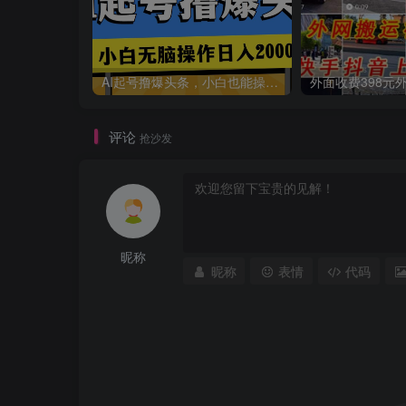
AI起号撸爆头条，小白也能操作，日入2000+
评论
抢沙发
昵称
昵称
表情
代码