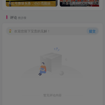
AI起号撸爆头条，小白也能操作，日入2000+
外面收费398元外网
评论
抢沙发
欢迎您留下宝贵的见解！
提交
暂无评论内容