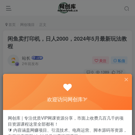
首页
网创项目
正文
闲鱼卖打印机，日人2000，2024年5月最新玩法教
程
站长
关注
私信
2年前发布
0
1389
757
欢迎访问网创库🏹
网创库 | 专注优质VIP网课资源分享，市面上收费几百几千的项
目资源课程这里全部都有！
🔰 内容涵盖网赚项目、引流技术、电商运营、脚本源码等资源，