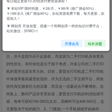
每日稳定更新10-20优质付费资源课程！
1、项目介绍今天给大家介绍一下闲鱼卖打印机玩法。随着科
🔰 本站VIP 限时特惠，￥28/月，￥98/年 (推广佣金50%)，
技数码产品更新速度的变快，许多公司每年都会采购新的耗
￥198/永久 (推广佣金80%)，全站资源免费下载，每天更新，欢
迎加入！
材打印机，而旧的打印机一般都会直接流入到现于这个平
🔰 网创库 开放加盟，搭建一个和网创库一样的知识付费平台，
台。为什么是闲鱼呢，原因就是闲鱼平台是目前市面上最大
站长微信：SYWC11
的二手交易平台，它背靠阿里巴巴，有淘宝直接引来的流
量，广受大家欢迎。这个项目实际上是针对人们降低消费的
开通会员
站长加盟
需求而设计的。有一些家长去买二手打印机给孩子打印题
目，并不是因为买不起新机，而是因为二手打印机具有更高
的性价比。有时候也是出于面子考虑，许多公司对二手打印
机的需求也是非常大的。目前，爱普生打印机是二手打印机
中保值率最高最受欢迎的，作为主流的二手交易平台，闲鱼
依托淘宝拥有巨大的流量，而且这一流量还在不断增长。在
闲鱼上，数码产品非常受欢迎，爱普生打印机的利润也很可
观，每单可获利100-300元左右，高峰时可达400-500元，这
主要取决于你的能力。2、门槛低:一个手机就能开始操作，