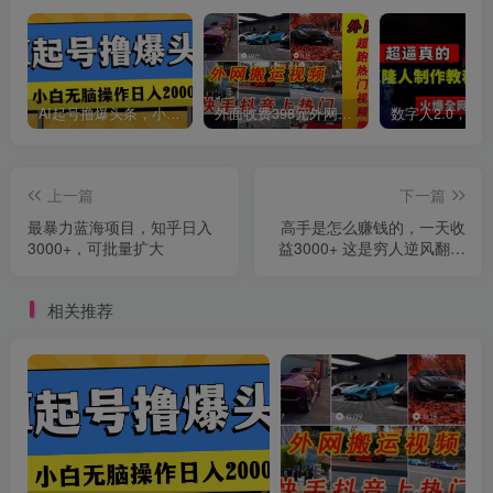
AI起号撸爆头条，小白也能操作，日入2000+
外面收费398元外网超跑豪车汽车视频搬运至快手抖音上热门项目
创项目
上一篇
下一篇
最暴力蓝海项目，知乎日入
高手是怎么赚钱的，一天收
3000+，可批量扩大
益3000+ 这是穷人逆风翻盘
的一个项目，非常稳…
相关推荐