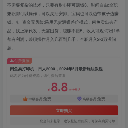
不需要复杂的技术，只要有耐心即可赚钱3、时间自由:全职
兼职都可以操作，可以灵活安排。宝妈也可以边带孩子边赚
钱。4、资金无风险:采用无货源赚差价模式，闲鱼卖出去产
品，找上家代发，无需囤货，稳赚不赔5、收入可观:每出1单
都有利润，兼职操作月入几百到几千，全职月入2-3万没问
创项目
题。
付费资源
闲鱼卖打印机，日人2000，2024年5月最新玩法教程
此内容为付费资源，请付费后查看
8.8
18.8
￥
￥
创项目
免费
免费
中级会员
高级会员
立即购买
您当前未登录！建议登陆后购买，可保存购买订单