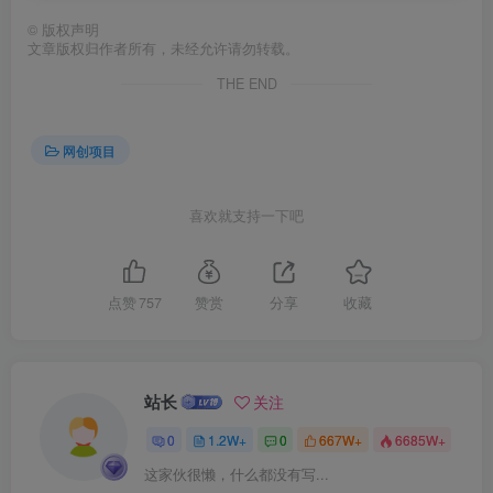
©
版权声明
文章版权归作者所有，未经允许请勿转载。
创项目
THE END
网创项目
喜欢就支持一下吧
创项目
点赞
757
赞赏
分享
收藏
站长
关注
0
1.2W+
0
667W+
6685W+
创项目
这家伙很懒，什么都没有写...