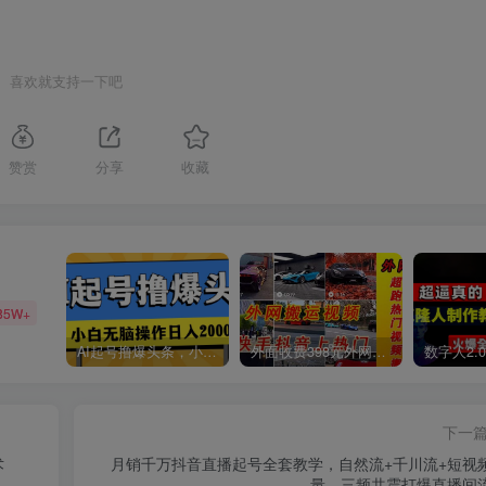
喜欢就支持一下吧
赞赏
分享
收藏
85W+
AI起号撸爆头条，小白也能操作，日入2000+
外面收费398元外网超跑豪车汽车视频搬运至快手抖音上热门项目
下一
术
月销千万抖音直播起号全套教学，自然流+千川流+短视
量，三频共震打爆直播间