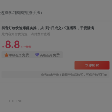
以选择学习圆圆拍摄手法）
抖音好物快速爆赚实操，从0到1日成交7K直播课，干货满满
此内容为付费资源，请付费后查看
8.8
18.8
￥
￥
免费
免费
中级会员
高级会员
立即购买
您当前未登录！建议登陆后购买，可保存购买订单
THE END