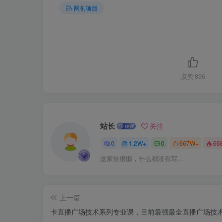
网创项目
点赞
896
站长
关注
0
1.2W+
0
667W+
66
这家伙很懒，什么都没有写...
上一篇
卡直播广场技术系列专业课，目前最强最全直播广场技