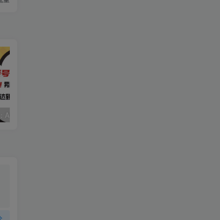
视频号赛道2.0：AI神器新实践！另辟蹊径！五分钟一条作品，小白变高手…
靠蛋仔派对一天5800+，小白做磁力聚星轻松上手
论