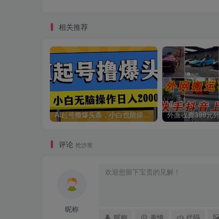
相关推荐
AI起号撸爆头条，小白也能操作，日入2000+
评论
抢沙发
昵称
昵称
表情
代码