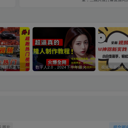
外面收费398元外网超跑豪车汽车视频搬运至快手抖音上热门项目
数字人2.0，2024下半年最火项目，无限免费生成视频，可实现任何场景，用任何形象，任何声音，说任何话，5分钟生成一条原创口播视频。
图片
提交评