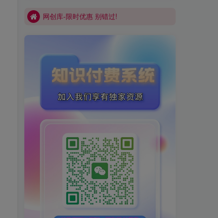
网创库-限时优惠 别错过!