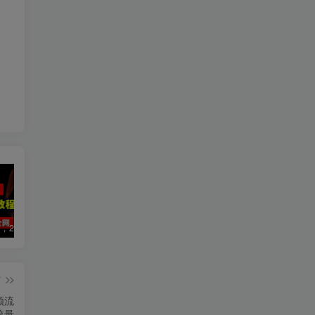
数字人2.0，2024下半年最火项目，无限免费生成视频，可实现任何场景，用任何形象，任何声音，说任何话，5分钟生成一条原创口播视频。
视频号赛道2.0：AI神器新实践！另辟蹊径！五分钟一条作品，小白变高手…
靠蛋仔派对一天5800+，小白做磁力聚星轻松上手
篇
频流
流量