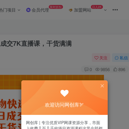
限时折扣
日入2K
热门项目
会员代理
加盟网站
日成交7K直播课，干货满满
关注
私信
0
9856
896
欢迎访问网创库🏹
网创库 | 专注优质VIP网课资源分享，市面
上收费几百几千的项目资源课程这里全部都