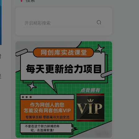
开启精彩搜索
时
是
买VIP会员或加盟商-全年最低价-立即抢额
网创库-限时优惠 别错过!