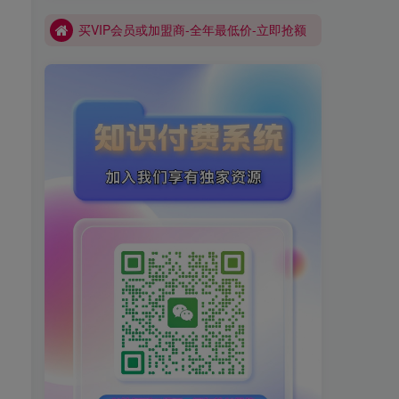
买VIP会员或加盟商-全年最低价-立即抢额
网创库-限时优惠 别错过!