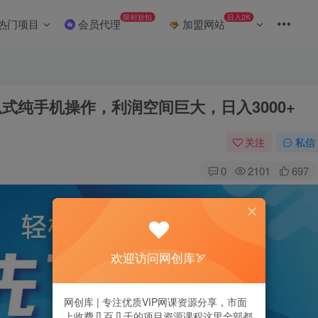
限时折扣
日入2K
热门项目
会员代理
加盟网站
瓜式纯手机操作，利润空间巨大，日入3000+
关注
私信
0
2101
697
欢迎访问网创库🏹
网创库 | 专注优质VIP网课资源分享，市面
上收费几百几千的项目资源课程这里全部都