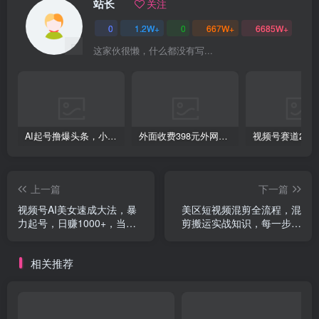
站长
关注
0
1.2W+
0
667W+
6685W+
创项目
这家伙很懒，什么都没有写...
AI起号撸爆头条，小白也能操作，日入2000+
外面收费398元外网超跑豪车汽车视频搬运至快手抖音上热门项目
创项目
上一篇
下一篇
视频号AI美女速成大法，暴
美区短视频混剪全流程，混
力起号，日赚1000+，当天
剪搬运实战知识，每一步都
见效
会详细解释操作
相关推荐
创项目