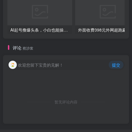
AI起号撸爆头条，小白也能操作，日入2000+
外面收费398元外网
创项目
评论
抢沙发
欢迎您留下宝贵的见解！
提交
暂无评论内容