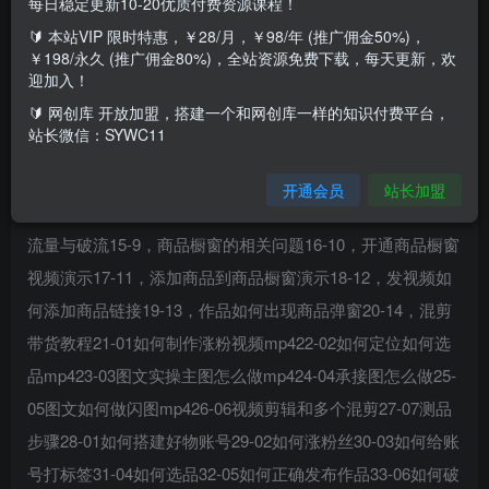
每日稳定更新10-20优质付费资源课程！
🔰 本站VIP 限时特惠，￥28/月，￥98/年 (推广佣金50%)，
课程目录：1-01新同学，怎么开始学习课程（必看）2-02如
￥198/永久 (推广佣金80%)，全站资源免费下载，每天更新，欢
何调整观看清晰度3-03如何找素材mp44-04如何做账号定位
迎加入！
5-05黑科技如何注册及使用6-如何快速涨到1000粉丝mp47-
🔰 网创库 开放加盟，搭建一个和网创库一样的知识付费平台，
站长微信：SYWC11
1，短视频账号准备8-2，带货号账号搭建9-3，上热门养号技
巧10-4，老号养号注意事项11-5，神评论打造高权重账号12-
开通会员
站长加盟
6，剪辑的注意事项13-7，视频的注意细节14-8，发布作品后
流量与破流15-9，商品橱窗的相关问题16-10，开通商品橱窗
视频演示17-11，添加商品到商品橱窗演示18-12，发视频如
何添加商品链接19-13，作品如何出现商品弹窗20-14，混剪
带货教程21-01如何制作涨粉视频mp422-02如何定位如何选
品mp423-03图文实操主图怎么做mp424-04承接图怎么做25-
05图文如何做闪图mp426-06视频剪辑和多个混剪27-07测品
步骤28-01如何搭建好物账号29-02如何涨粉丝30-03如何给账
号打标签31-04如何选品32-05如何正确发布作品33-06如何破