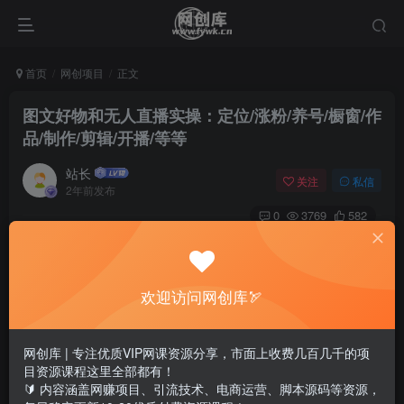
首页
网创项目
正文
图文好物和无人直播实操：定位/涨粉/养号/橱窗/作
品/制作/剪辑/开播/等等
站长
关注
私信
2年前发布
0
3769
582
欢迎访问网创库🏹
网创库 | 专注优质VIP网课资源分享，市面上收费几百几千的项
目资源课程这里全部都有！
🔰 内容涵盖网赚项目、引流技术、电商运营、脚本源码等资源，