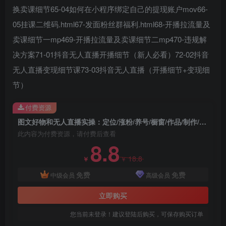
换卖课细节65-04如何在小程序绑定自己的提现账户mov66-
05挂课二维码.html67-发面粉丝群福利.html68-开播拉流量及
卖课细节一mp469-开播拉流量及卖课细节二mp470-违规解
创项目
决方案71-01抖音无人直播开播细节（新人必看）72-02抖音
无人直播变现细节课73-03抖音无人直播（开播细节+变现细
节）
付费资源
图文好物和无人直播实操：定位/涨粉/养号/橱窗/作品/制作/剪辑/开播/等等
创项目
此内容为付费资源，请付费后查看
8.8
18.8
￥
￥
免费
免费
中级会员
高级会员
立即购买
您当前未登录！建议登陆后购买，可保存购买订单
创项目