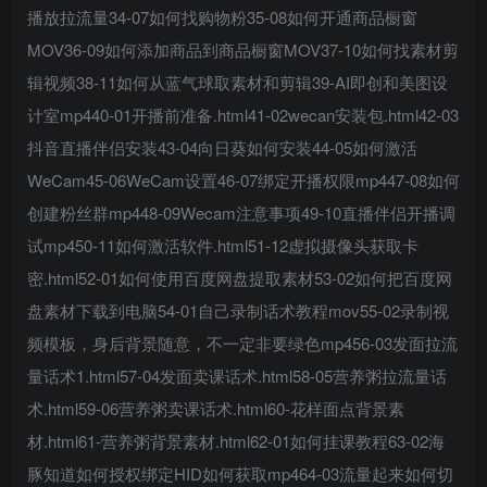
播放拉流量34-07如何找购物粉35-08如何开通商品橱窗
MOV36-09如何添加商品到商品橱窗MOV37-10如何找素材剪
辑视频38-11如何从蓝气球取素材和剪辑39-AI即创和美图设
计室mp440-01开播前准备.html41-02wecan安装包.html42-03
抖音直播伴侣安装43-04向日葵如何安装44-05如何激活
WeCam45-06WeCam设置46-07绑定开播权限mp447-08如何
创项目
创建粉丝群mp448-09Wecam注意事项49-10直播伴侣开播调
试mp450-11如何激活软件.html51-12虚拟摄像头获取卡
密.html52-01如何使用百度网盘提取素材53-02如何把百度网
盘素材下载到电脑54-01自己录制话术教程mov55-02录制视
频模板，身后背景随意，不一定非要绿色mp456-03发面拉流
量话术1.html57-04发面卖课话术.html58-05营养粥拉流量话
创项目
术.html59-06营养粥卖课话术.html60-花样面点背景素
材.html61-营养粥背景素材.html62-01如何挂课教程63-02海
豚知道如何授权绑定HID如何获取mp464-03流量起来如何切