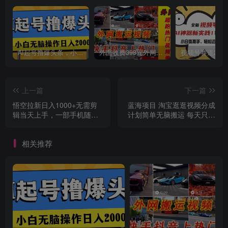
AI起号撸爆头条，小白也能操作，日入2000+
外面收费398元外网超跑豪车汽车视频搬运至快手抖音上热门项目
上一篇
下一篇
悟空拉新日入1000+无需剪
蓝海项目 淘宝逛逛视频分成
辑当天上手，一部手机随时
计划简单无脑搬运 每天只要
随地可做，全流程无…
几分钟小白日入…
相关推荐