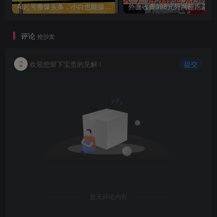
AI起号撸爆头条，小白也能操作，日入2000+
外面收费398元外网
评论
抢沙发
欢迎您留下宝贵的见解！
提交
暂无评论内容