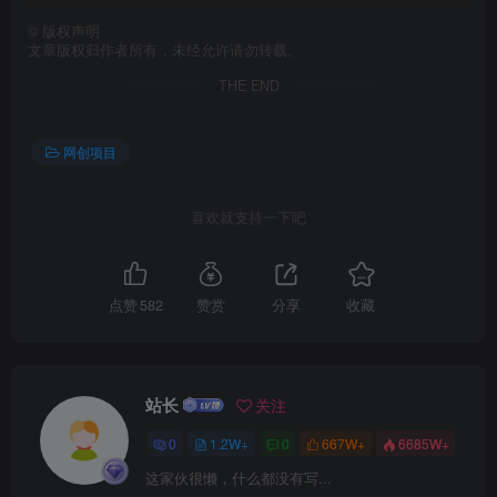
©
版权声明
文章版权归作者所有，未经允许请勿转载。
THE END
网创项目
创项目
喜欢就支持一下吧
点赞
582
赞赏
分享
收藏
站长
关注
0
1.2W+
0
667W+
6685W+
这家伙很懒，什么都没有写...