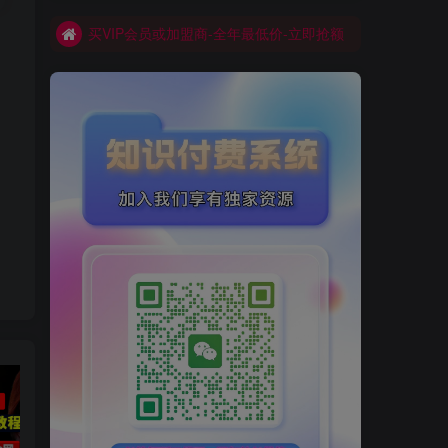
买VIP会员或加盟商-全年最低价-立即抢额
网创库-限时优惠 别错过!