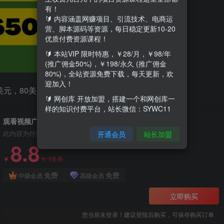
有！
🔰 内容涵盖网赚项目、引流技术、电商运
营、脚本源码等资源，每日稳定更新10-20
优质付费资源课程！
🔰 本站VIP 限时特惠，￥28/月，￥98/年
(推广佣金50%)，￥198/永久 (推广佣金
80%)，全站资源免费下载，每天更新，欢
迎加入！
元，80美元，甚至高达150美元
🔰 网创库 开放加盟，搭建一个和网创库一
样的知识付费平台，站长微信：SYWC11
观看视频广告，只需要点击广告，每5分钟赚57美元
开通会员
站长加盟
此内容为付费资源，请付费后查看
8.8
18.8
￥
￥
免费
免费
中级会员
高级会员
立即购买
您当前未登录！建议登陆后购买，可保存购买订单