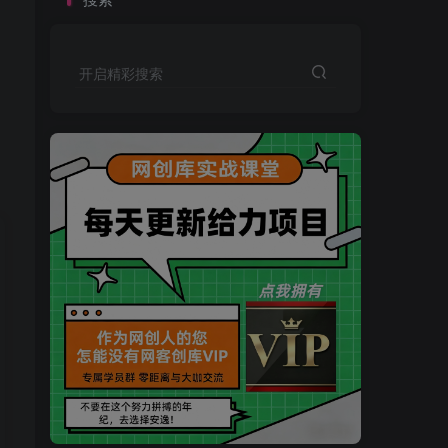
开启精彩搜索
买VIP会员或加盟商-全年最低价-立即抢额
网创库-限时优惠 别错过!