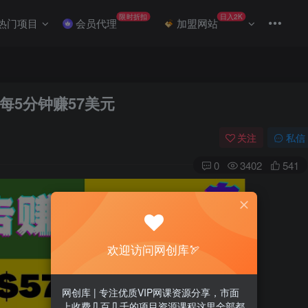
限时折扣
日入2K
热门项目
会员代理
加盟网站
每5分钟赚57美元
关注
私信
0
3402
541
欢迎访问网创库🏹
网创库 | 专注优质VIP网课资源分享，市面
上收费几百几千的项目资源课程这里全部都