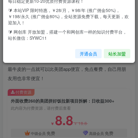
每日稳定更新10-20优质付费资源课程！
🔰 本站VIP 限时特惠，￥28/月，￥98/年 (推广佣金50%)，
课程目录：
￥198/永久 (推广佣金80%)，全站资源免费下载，每天更新，欢
迎加入！
这个最新项目就是美团的分支模块，推出的特底价外卖配
🔰 网创库 开放加盟，搭建一个和网创库一样的知识付费平台，
送，内有拉新活动一人5r
站长微信：SYWC11
原理就是我们通过拉新人兑换现金提现。
开通会员
站长加盟
最牛皮的一点就可以比美团app便宜，免点餐费，自己用朋
友用也非常便宜！
付费资源
外面收费260的美团拼好饭拉新项目拆解：日收益300+
此内容为付费资源，请付费后查看
8.8
18.8
￥
￥
免费
免费
中级会员
高级会员