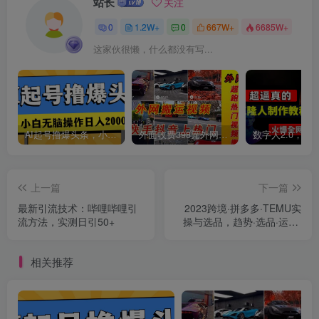
站长
关注
0
1.2W+
0
667W+
6685W+
这家伙很懒，什么都没有写...
创项目
AI起号撸爆头条，小白也能操作，日入2000+
外面收费398元外网超跑豪车汽车视频搬运至快手抖音上热门项目
上一篇
下一篇
创项目
最新引流技术：哔哩哔哩引
2023跨境·拼多多·TEMU实
流方法，实测日引50+
操与选品，趋势·选品·运营·
入住（27节完整）
相关推荐