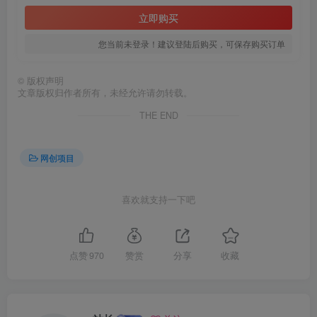
立即购买
您当前未登录！建议登陆后购买，可保存购买订单
©
版权声明
文章版权归作者所有，未经允许请勿转载。
THE END
创项目
网创项目
喜欢就支持一下吧
点赞
970
赞赏
分享
收藏
创项目