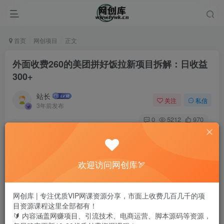
首页
网创项目
正文
外面收费260的美团拼好饭拉新项目拆解：日收益
300+
站长
关注
私信
3年前发布
0
5212
970
欢迎访问网创库🏹
网创库 | 专注优质VIP网课资源分享，市面上收费几百几千的项
目资源课程这里全部都有！
🔰 内容涵盖网赚项目、引流技术、电商运营、脚本源码等资源，