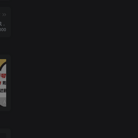
篇
成，
00
视频号赛道2.0：AI神器新实践！另辟蹊径！五分钟一条作品，小白变高手…
2022直播带货之千川投流课：快速起量方法、付费撬动自然流 90分钟学会