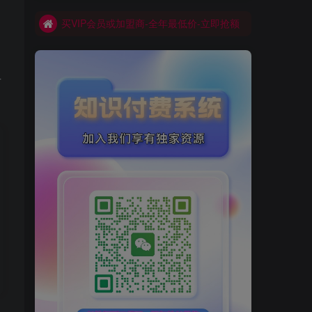
买VIP会员或加盟商-全年最低价-立即抢额
网创库-限时优惠 别错过!
号