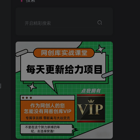
开启精彩搜索
分
到
买VIP会员或加盟商-全年最低价-立即抢额
网创库-限时优惠 别错过!