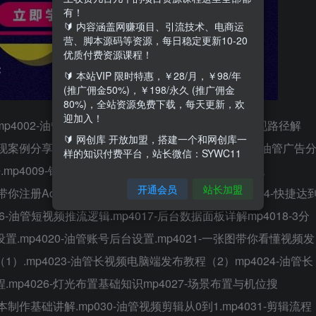
有！
🔰 内容涵盖网赚项目、引流技术、电商运
营、脚本源码等资源，每日稳定更新10-20
优质付费资源课程！
🔰 本站VIP 限时特惠，￥28/月，￥98/年
(推广佣金50%)，￥198/永久 (推广佣金
80%)，全站资源免费下载，每天更新，欢
迎加入！
p4002-油管获取收益途径详解.mp4003-油管广告变现路径解
🔰 网创库 开放加盟，搭建一个和网创库一
变现案例分享.mp4006-油管电商变现紧例分享.mp4007-油管广告
样的知识付费平台，站长微信：SYWC11
mp4009-银视频广告分成步骤.mp4010-YPP获利全流
开通会员
站长加盟
带你注册AdSense.mp4013-国内YPP回款流程.mp4014-快捷达
16-油管短视频推流逻辑.mp4017-后台数据面板详解mp4018-3分
置.mp4020-油管账号后台设置.mp4021-一张图带你看懂视频发
1）.mp4023-油管长视频电脑端发布教程（2）mp4024-油管长
.mp4026-灯光布置基础知识mp4027-场景布置与机位搜
脚本制作基础讲解.mp030-油管视频剪辑从0到1.mp4031-剪辑流程