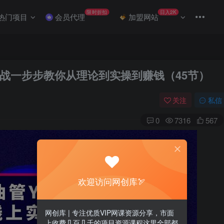
限时折扣
日入2K
热门项目
会员代理
加盟网站
量实战一步步教你从理论到实操到赚钱（45节）
关注
私信
0
7316
567
欢迎访问网创库🏹
网创库 | 专注优质VIP网课资源分享，市面
上收费几百几千的项目资源课程这里全部都