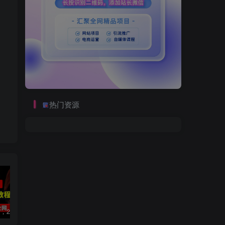
热门资源
数字人2.0，2024下半年最火项目，无限免费生成视频，可实现任何场景，用任何形象，任何声音，说任何话，5分钟生成一条原创口播视频。
视频号赛道2.0：AI神器新实践！另辟蹊径！五分钟一条作品，小白变高手…
靠蛋仔派对一天5800+，小白做磁力聚星轻松上手