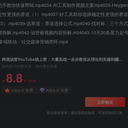
手教你快速帮辑.mp4034-AI工具制作视频文案mp4035-Heygen
确定性更强的赛道（1）mp4037-好工具助你选择确定性更强的赛道
3）.mp4039-选寒道：赛道选择公式.mp4040-找对标：三个方式
解.mp4042-油管银视频内容拆解.m04043-10天20条星力起
5-多域联动：社交媒体营销闭环.mp4
跨境油管YouTube线上营：大量实战一步步教你从理论到实操到赚钱（45节）
此内容为付费资源，请付费后查看
8.8
18.8
￥
￥
免费
免费
中级会员
高级会员
立即购买
您当前未登录！建议登陆后购买，可保存购买订单