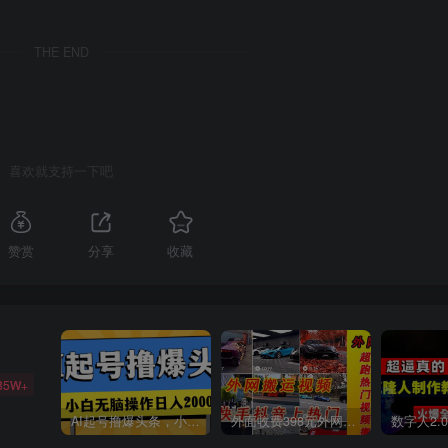
THE END
喜欢就支持一下吧
赞赏
分享
收藏
85W+
AI起号撸爆头条，小白也能操作，日入2000+
外面收费398元外网超跑豪车汽车视频搬运至快手抖音上热门项目