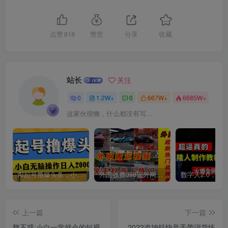
点赞
818
赞赏
分享
收藏
站长
关注
0
1.2W+
0
667W+
6685W+
这家伙很懒，什么都没有写...
AI起号撸爆头条，小白也能操作，日入2000+
外面收费398元外网超跑豪车汽车视频搬运至快手抖音上热门项目
上一篇
下一篇
魏不惑:小白一学就会的短视
2022盗坤抖快音‬手带训货‬练