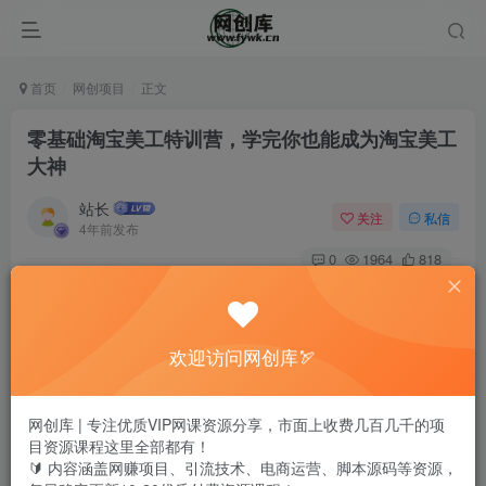
首页
网创项目
正文
零基础淘宝美工特训营，学完你也能成为淘宝美工
大神
站长
关注
私信
4年前发布
0
1964
818
零基础淘宝美工特训营，学完你也能成为淘宝美工大神
欢迎访问网创库🏹
网创库 | 专注优质VIP网课资源分享，市面上收费几百几千的项
目资源课程这里全部都有！
🔰 内容涵盖网赚项目、引流技术、电商运营、脚本源码等资源，