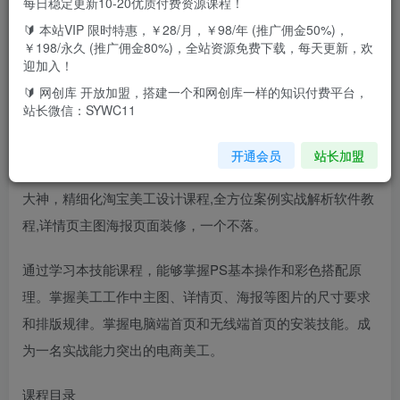
每日稳定更新10-20优质付费资源课程！
🔰 本站VIP 限时特惠，￥28/月，￥98/年 (推广佣金50%)，
￥198/永久 (推广佣金80%)，全站资源免费下载，每天更新，欢
迎加入！
🔰 网创库 开放加盟，搭建一个和网创库一样的知识付费平台，
站长微信：SYWC11
课程介绍：
开通会员
站长加盟
针对电商美工实操50节实操课程，学完你也能成为淘宝美工
大神，精细化淘宝美工设计课程,全方位案例实战解析软件教
程,详情页主图海报页面装修，一个不落。
通过学习本技能课程，能够掌握PS基本操作和彩色搭配原
理。掌握美工工作中主图、详情页、海报等图片的尺寸要求
和排版规律。掌握电脑端首页和无线端首页的安装技能。成
为一名实战能力突出的电商美工。
课程目录