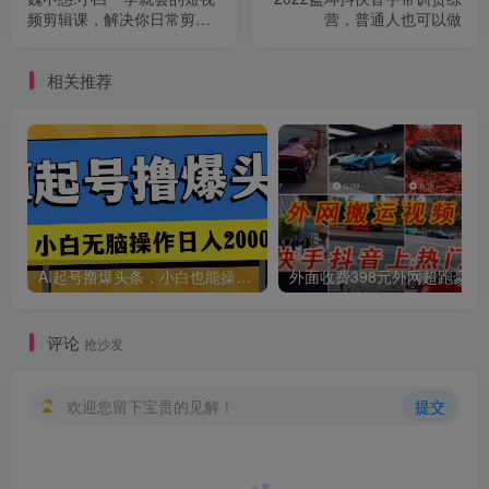
频剪辑课，解决你日常剪辑
营，普通人也可以做
重遇到的常见问题
相关推荐
AI起号撸爆头条，小白也能操作，日入2000+
外面收费398元外网
评论
抢沙发
欢迎您留下宝贵的见解！
提交