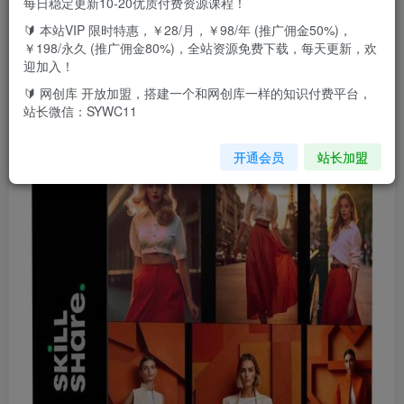
每日稳定更新10-20优质付费资源课程！
🔰 本站VIP 限时特惠，￥28/月，￥98/年 (推广佣金50%)，
￥198/永久 (推广佣金80%)，全站资源免费下载，每天更新，欢
利用 Midjourneys Ai 人工智能设计自己的服装AI大师班-中英
迎加入！
字幕英文+中英字幕|1080P|
🔰 网创库 开放加盟，搭建一个和网创库一样的知识付费平台，
站长微信：SYWC11
开通会员
站长加盟