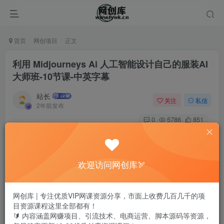
首页
网创项目
正文
利用 Midjourneys Ai 人工智能设计自己的服装AI
大师班-10节课-中英字幕
站长
关注
私信
2年前发布
0
5786
851
欢迎访问网创库🏹
网创库 | 专注优质VIP网课资源分享，市面上收费几百几千的项
目资源课程这里全部都有！
🔰 内容涵盖网赚项目、引流技术、电商运营、脚本源码等资源，