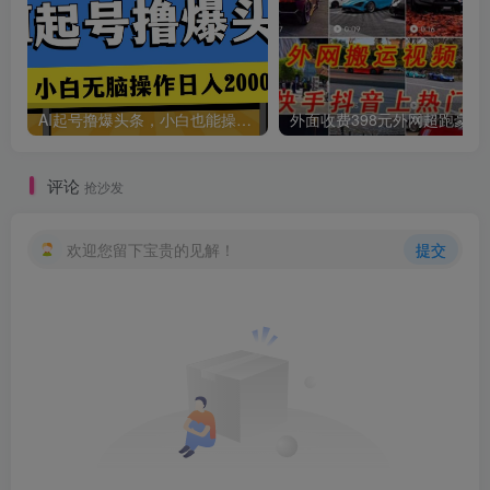
AI起号撸爆头条，小白也能操作，日入2000+
外面收费398元外网
评论
抢沙发
欢迎您留下宝贵的见解！
提交