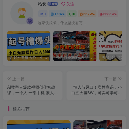
站长
关注
0
1.2W+
0
667W+
6685W+
这家伙很懒，什么都没有写...
AI起号撸爆头条，小白也能操作，日入2000+
外面收费398元外网超跑豪车汽车视频搬运至快手抖音上热门项目
上一篇
下一篇
AI数字人爆款视频创作实战
情人节风口！卖性商课，小
课，一个人·一部手机·素人小
白五天赚3W，可卖可学可分
白0基础上手-无水印
享！
相关推荐