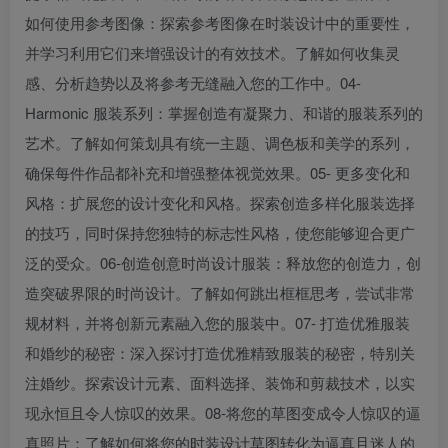
如何使用参考图像：探索参考图像在时装设计中的重要性，
并学习利用它们来增强设计的有效技术。了解如何收集灵
创项目
感、分析趋势以及将参考无缝融入您的工作中。04-
Harmonic 服装系列：掌握创造有凝聚力、和谐的服装系列的
艺术。了解如何策划具有统一主题、调色板和美学的系列，
确保每件作品都补充和增强整体视觉效果。05- 更多变化和
风格：扩展您的设计变化和风格。探索创造多样化服装选择
的技巧，同时保持您独特的标志性风格，使您能够迎合更广
创项目
泛的受众。06-创造创意时尚设计服装：释放您的创造力，创
造突破界限的时尚设计。了解如何跳出框框思考，尝试非常
规材料，并将创新元素融入您的服装中。07- 打造优雅服装
和婚纱的秘密：深入探讨打造优雅精致服装的秘密，特别关
注婚纱。探索设计元素、面料选择、装饰和剪裁技术，以实
现永恒且令人惊叹的效果。08-将您的草图变成令人惊叹的逼
创项目
真照片：了解如何将您的时装设计草图转化为逼真且迷人的