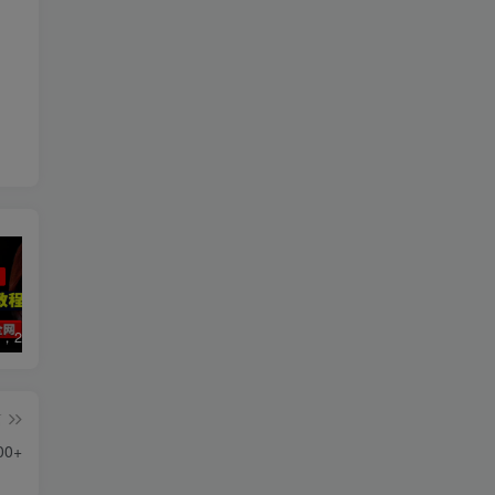
数字人2.0，2024下半年最火项目，无限免费生成视频，可实现任何场景，用任何形象，任何声音，说任何话，5分钟生成一条原创口播视频。
视频号赛道2.0：AI神器新实践！另辟蹊径！五分钟一条作品，小白变高手…
靠蛋仔派对一天5800+，小白做磁力聚星轻松上手
篇
0+