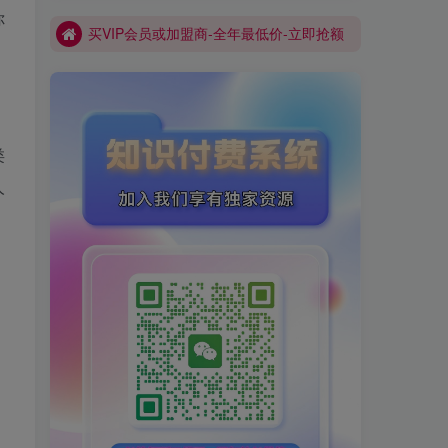
你
买VIP会员或加盟商-全年最低价-立即抢额
网创库-限时优惠 别错过!
类
人