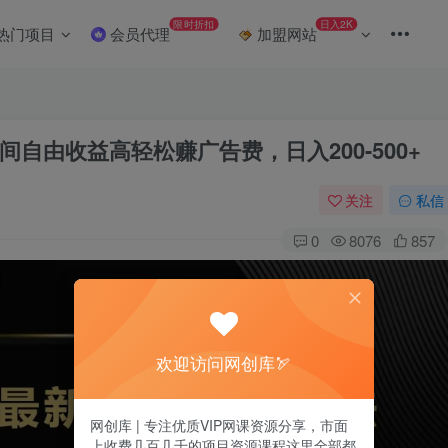
限时折扣
日入2K
热门项目
会员代理
加盟网站
自由收益高轻松赚广告费，日入200-500+
关注
私信
0
8076
857
欢迎访问网创库🏹
网创库 | 专注优质VIP网课资源分享，市面
上收费几百几千的项目资源课程这里全部都