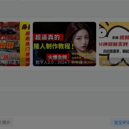
外面收费398元外网超跑豪车汽车视频搬运至快手抖音上热门项目
数字人2.0，2024下半年最火项目，无限免费生成视频，可实现任何场景，用任何形象，任何声音，说任何话，5分钟生成一条原创口播视频。
图片
提交评