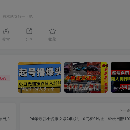
喜欢就支持一下吧
赞赏
分享
收藏
85W+
AI起号撸爆头条，小白也能操作，日入2000+
外面收费398元外网超跑豪车汽车视频搬运至快手抖音上热门项目
下一
单日入
24年最新小说推文暴利玩法，0门槛0风险，轻松日赚100