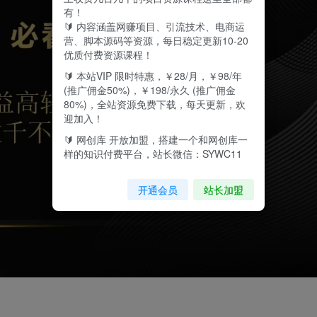
有！
🔰 内容涵盖网赚项目、引流技术、电商运
营、脚本源码等资源，每日稳定更新10-20
优质付费资源课程！
🔰 本站VIP 限时特惠，￥28/月，￥98/年
(推广佣金50%)，￥198/永久 (推广佣金
80%)，全站资源免费下载，每天更新，欢
迎加入！
🔰 网创库 开放加盟，搭建一个和网创库一
样的知识付费平台，站长微信：SYWC11
开通会员
站长加盟