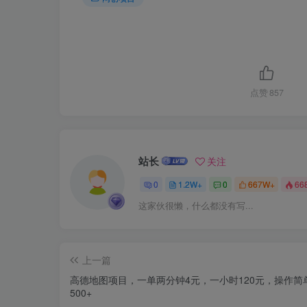
点赞
857
站长
关注
0
1.2W+
0
667W+
66
这家伙很懒，什么都没有写...
上一篇
高德地图项目，一单两分钟4元，一小时120元，操作简
500+