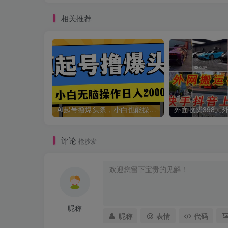
相关推荐
AI起号撸爆头条，小白也能操作，日入2000+
评论
抢沙发
昵称
昵称
表情
代码