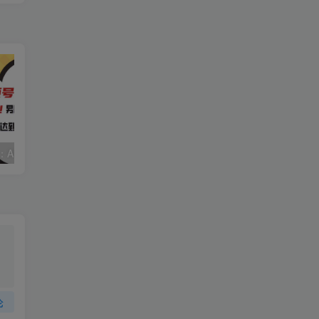
视频号赛道2.0：AI神器新实践！另辟蹊径！五分钟一条作品，小白变高手…
2022直播带货之千川投流课：快速起量方法、付费撬动自然流 90分钟学会
论