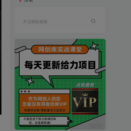
开启精彩搜索
买VIP会员或加盟商-全年最低价-立即抢额
网创库-限时优惠 别错过!