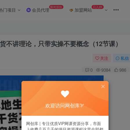
限时折扣
日入2K
热门项目
会员代理
加盟网站
货不讲理论，只带实操不要概念（12节课）
关注
私信
0
9384
986
欢迎访问网创库🏹
网创库 | 专注优质VIP网课资源分享，市面
上收费几百几千的项目资源课程这里全部都