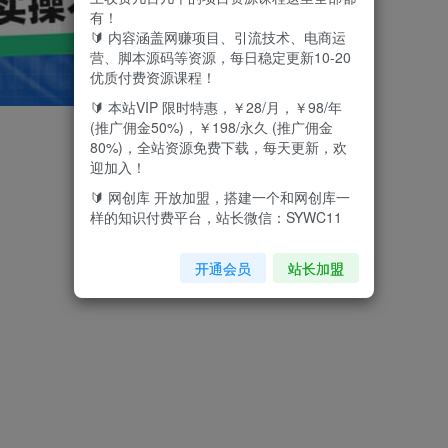
有！
🔰 内容涵盖网赚项目、引流技术、电商运
营、脚本源码等资源，每日稳定更新10-20
优质付费资源课程！
🔰 本站VIP 限时特惠，￥28/月，￥98/年
(推广佣金50%)，￥198/永久 (推广佣金
80%)，全站资源免费下载，每天更新，欢
迎加入！
🔰 网创库 开放加盟，搭建一个和网创库一
样的知识付费平台，站长微信：SYWC11
开通会员
站长加盟