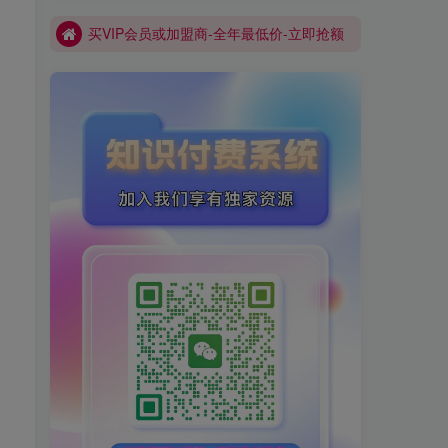
买VIP会员或加盟商-全年最低价-立即抢额
网创库-限时优惠 别错过!