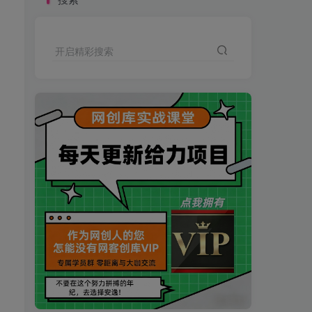
开启精彩搜索
买VIP会员或加盟商-全年最低价-立即抢额
网创库-限时优惠 别错过!