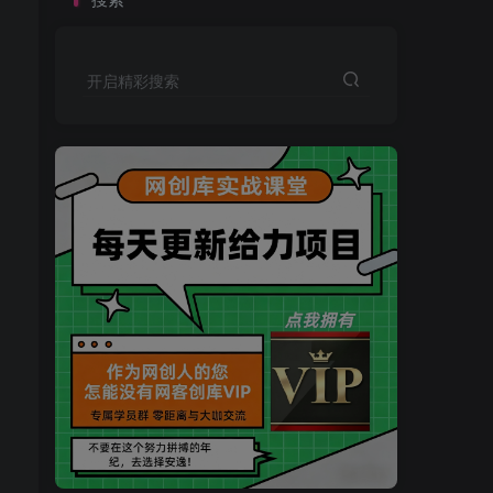
开启精彩搜索
买VIP会员或加盟商-全年最低价-立即抢额
网创库-限时优惠 别错过!