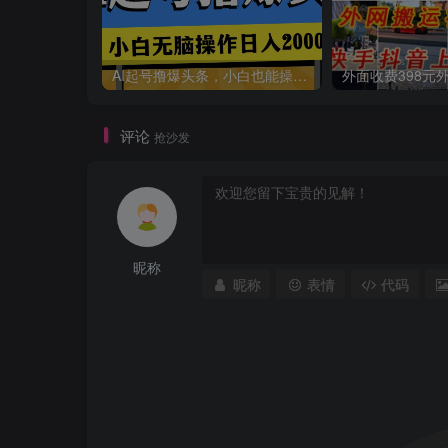
AI起号撸爆头条，小白也能操作，日入2000+
评论
抢沙发
昵称
昵称
表情
代码