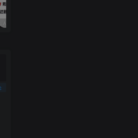
视频号赛道2.0：AI神器新实践！另辟蹊径！五分钟一条作品，小白变高手…
靠蛋仔派对一天5800+，小白做磁力聚星轻松上手
论