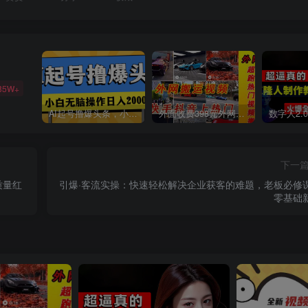
85W+
AI起号撸爆头条，小白也能操作，日入2000+
外面收费398元外网超跑豪车汽车视频搬运至快手抖音上热门项目
下一
质量红
引爆·客流实操：快速轻松解决企业获客的难题，老板必修
零基础