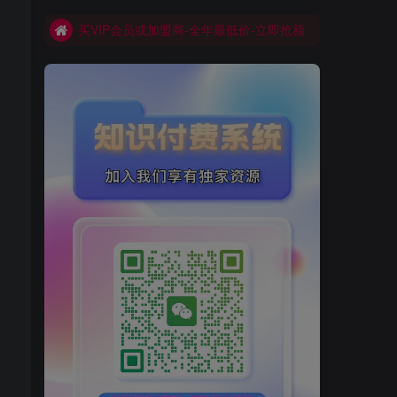
买VIP会员或加盟商-全年最低价-立即抢额
网创库-限时优惠 别错过!