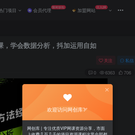
限时折扣
日入2K
热门项目
会员代理
加盟网站
课，学会数据分析，抖加运用自如
关注
私信
0
6363
706
欢迎访问网创库🏹
网创库 | 专注优质VIP网课资源分享，市面
上收费几百几千的项目资源课程这里全部都