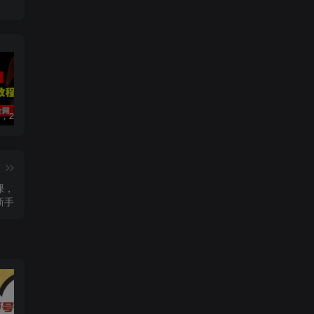
数字人2.0，2024下半年最火项目，无限免费生成视频，可实现任何场景，用任何形象，任何声音，说任何话，5分钟生成一条原创口播视频。
视频号赛道2.0：AI神器新实践！另辟蹊径！五分钟一条作品，小白变高手…
靠蛋仔派对一天5800+，小白做磁力聚星轻松上手
篇
课，
新手