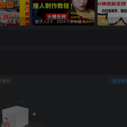
外面收费398元外网超跑豪车汽车视频搬运至快手抖音上热门项目
数字人2.0，2024下半年最火项目，无限免费生成视频，可实现任何场景，用任何形象，任何声音，说任何话，5分钟生成一条原创口播视频。
图片
提交评