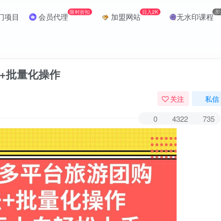
限时折扣
日入2K
加
门项目
会员代理
加盟网站
无水印课程
+批量化操作
关注
私信
0
4322
735