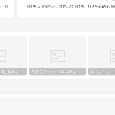
多，抓
小红书-无货源电商，带你玩转小红书，打造完善的变现
外面收费398元外网超跑豪车汽车视频搬运至快手抖音上热门项目
视频号赛道2.0：AI神器新实践！另辟蹊径！五分钟一条作品，小白变高手…