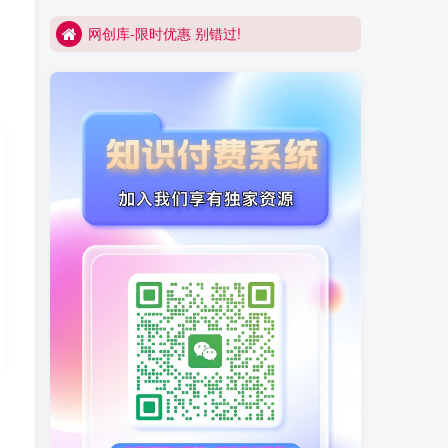
网创库-限时优惠 别错过!
买VIP会