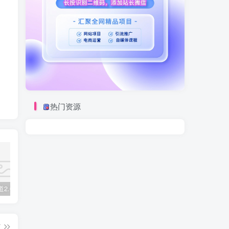
热门资源
视频号赛道2.0：AI神器新实践！另辟蹊径！五分钟一条作品，小白变高手…
数字人2.0，2024下半年最火项目，无限免费生成视频，可实现任何场景，用任何形象，任何声音，说任何话，5分钟生成一条原创口播视频。
靠蛋仔派对一天5800+，小白做磁力聚星轻松上手
篇