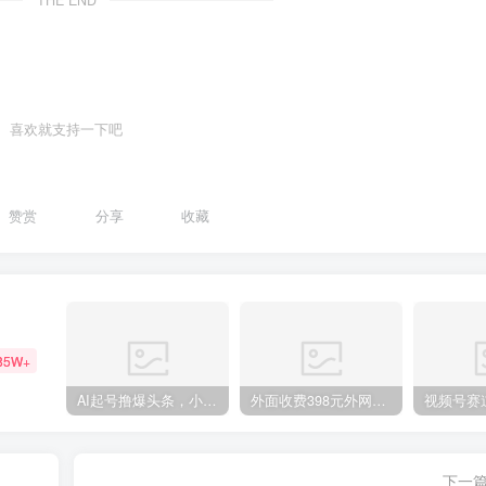
喜欢就支持一下吧
赞赏
分享
收藏
85W+
AI起号撸爆头条，小白也能操作，日入2000+
外面收费398元外网超跑豪车汽车视频搬运至快手抖音上热门项目
下一