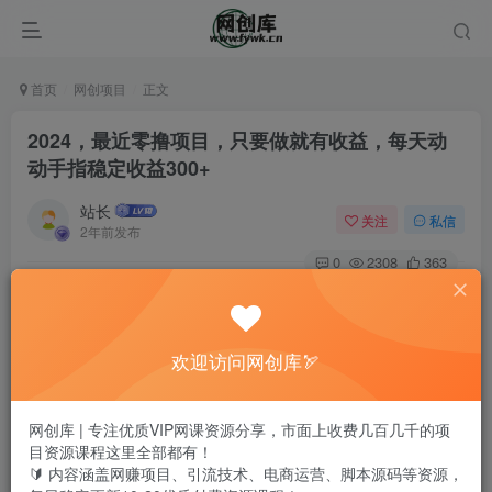
首页
网创项目
正文
2024，最近零撸项目，只要做就有收益，每天动
动手指稳定收益300+
站长
关注
私信
2年前发布
0
2308
363
欢迎访问网创库🏹
网创库 | 专注优质VIP网课资源分享，市面上收费几百几千的项
目资源课程这里全部都有！
🔰 内容涵盖网赚项目、引流技术、电商运营、脚本源码等资源，