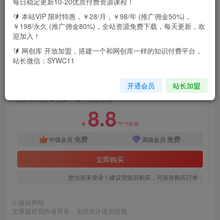
每日稳定更新10-20优质付费资源课程！
有很多人后台私信啊宝说有没有零门槛的项目，阿宝也是花
🔰 本站VIP 限时特惠，￥28/月，￥98/年 (推广佣金50%)，
费好几个小时发现市面上的都是需要收费，好在我朋友跟我
￥198/永久 (推广佣金80%)，全站资源免费下载，每天更新，欢
迎加入！
说他有一个零成本的一个项目就是通过进行一个做兼职赚取
🔰 网创库 开放加盟，搭建一个和网创库一样的知识付费平台，
一个佣金我给大家测试过很多天日入300+
站长微信：SYWC11
付费资源
开通会员
站长加盟
2024，最近零撸项目，只要做就有收益，每天动动手指稳定收益300+
此内容为付费资源，请付费后查看
8.8
18.8
￥
￥
免费
免费
中级会员
高级会员
立即购买
您当前未登录！建议登陆后购买，可保存购买订单
©
版权声明
文章版权归作者所有，未经允许请勿转载。