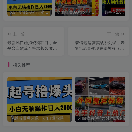
AI起号撸爆头条，小白也能操作，日入2000+
外面收费398元外网超跑豪车汽车视频搬运至快手抖音上热门项目
创项目
上一篇
下一篇
最新风口虚拟资料项目，全
表情包运营实战系列课，表
平台自然流可持续长久做。
情包流量变现完整教程（19
复制粘贴 日入四位数
节课）
相关推荐
创项目
AI起号撸爆头条，小白也能操作，日入2000+
外面收费398元外网