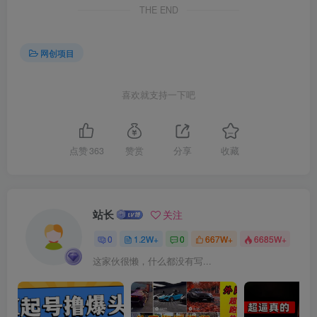
THE END
网创项目
喜欢就支持一下吧
创项目
点赞
363
赞赏
分享
收藏
站长
关注
0
1.2W+
0
667W+
6685W+
这家伙很懒，什么都没有写...
创项目