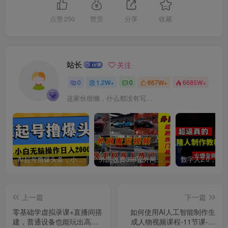
点赞
250
赞赏
分享
收藏
站长
关注
0
1.2W+
0
667W+
6685W+
这家伙很懒，什么都没有写...
AI起号撸爆头条，小白也能操作，日入2000+
外面收费398元外网超跑豪车汽车视频搬运至快手抖音上热门项目
上一篇
下一篇
零基础学虚拟录课+直播间搭
如何使用AI人工智能制作生
建，普通设备也能玩出高清
成人物视频课程-11节课-中