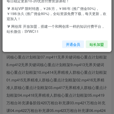
每日稳定更新10-20优质付费资源课程！
🔰 本站VIP 限时特惠，￥28/月，￥98/年 (推广佣金50%)，
课程内容：01无界关键词准备阶段01.mp402无界关键词准备
￥198/永久 (推广佣金80%)，全站资源免费下载，每天更新，欢
阶段02.mp403无界关键词准备阶段03.mp404无界关键词核
迎加入！
心重点计划框架01.mp405无界关键词核心重点计划框架
🔰 网创库 开放加盟，搭建一个和网创库一样的知识付费平台，
站长微信：SYWC11
02.mp406无界关键词核心重点计划框架03.mp407无界关键
词核心重点计划框架04.mp408无界关键词核心重点计划框架
开通会员
站长加盟
05.mp409无界关键词核心重点计划框架06.mp410无界关键
词核心重点计划框架07.mp411无界关键词核心重点计划框架
8.mp412无界关键词核心重点计划框架9.mp413无界关键词
核心重点计划框架10.mp414无界精准人群核心重点计划框架
01.mp415无界精准人群核心重点计划框架02.mp416无界精
准人群核心重点计划框架03.mp417无界精准人群核心重点计
划框架04.mp418无界精准人群核心重点计划框架05.mp419
万相台补充课备阶段420万相台补充课03.mp421万相台补充
课04.mp422万相台补充课05.mp423万相台补充课06.mp424