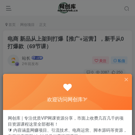
首页
网创项目
正文
电商 新品从上架到打爆【推广+运营】，新手从0
打爆款（69节课）
站长
关注
私信
2年前发布
0
3387
250
欢迎访问网创库🏹
网创库 | 专注优质VIP网课资源分享，市面上收费几百几千的项
目资源课程这里全部都有！
🔰 内容涵盖网赚项目、引流技术、电商运营、脚本源码等资源，