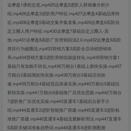
达摩盘1课程总览,mp425达摩盘2进阶人群画像分析介
绍,mp426达摩盘3进阶用户特征.mp427达摩盘4基础品类特
征,mp428达摩盘5基础交集并集差集,mp429达摩盘6高阶自
定义圈人用户特征.mp430达摩盘7基础自定义圈人-其
他.mp431达摩盘8高阶广告营销回流2.0.mp432达摩盘9高阶
创项目
类目行为破圈流,mp433营销方案3高阶全店动销营销布
局,mp434营销方案2进阶营销实操提转化.mp435营销方案1
基础只有加购不转化,mp436万相台1基础上新快实操.mp437
万相台2基础测款快实操.mp438万相台3基础活动加
速.mp439万相台4基础货品加速实操,mp440万相台5基础拉
新快实操.mp441万相台6基础推广后优化思路.mp442万相台
创项目
7进阶推广后优化实操,mp443直通车1基础后台新手介
绍,mp444直通车2进阶智能推广搭建.mp445直通车3进阶标
准推广搭建.mp446直通车4基础流量解析用法.mp447直通车
5高阶关键词准备趋势词.mp448直通车6进阶测图测