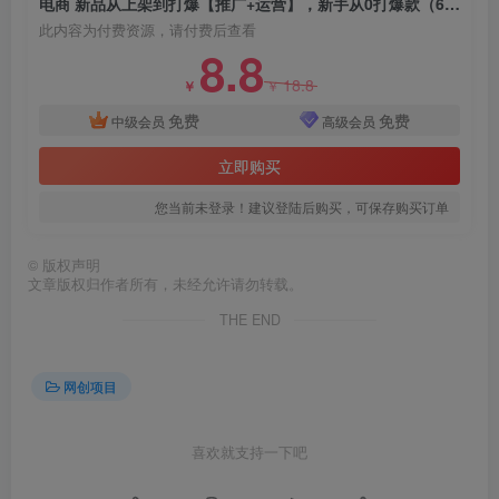
电商 新品从上架到打爆【推广+运营】，新手从0打爆款（69节课）
此内容为付费资源，请付费后查看
8.8
18.8
￥
￥
免费
免费
中级会员
高级会员
创项目
立即购买
您当前未登录！建议登陆后购买，可保存购买订单
©
版权声明
文章版权归作者所有，未经允许请勿转载。
THE END
网创项目
喜欢就支持一下吧