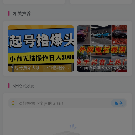
画质（36节高清课）
英字幕
相关推荐
AI起号撸爆头条，小白也能操作，日入2000+
外面收费398元外网
评论
抢沙发
欢迎您留下宝贵的见解！
提交