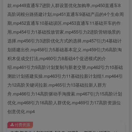
款.mp449直通车7进阶人群设置优化加购率,mp450直通车8
高阶词根分路搭建计划,mp451直通车9基础产品的4个生命周
创项目
期,mp452直通车10基础误区.mp453直通车11基础开车的作
用,mp454引力1基础投放管家.mp455引力2进阶营销场景的
选择.mp456引力3进阶优化方式的选择,mp457引|力4基础计
划搭建出价,mp458引力5基础基本定义.mp459引|力6高阶淘
积木促成交打法,mp460引力8基础4个促进模式的介
绍.mp461引力9高阶计划复制与新老交替,mp462引力10基础
创项目
测款计划搭建实操.mp463引力11基础拉新计划组1.mp464引
力12高阶关键词拉新.mp465引力13基础拉新人群方
舟.mp466引力14高阶驱动手淘搜索.mp467引|力15高阶计划
优化.mp468引力16高阶人群优化.mp469引力17高阶资源位
创意优化.mp4
创项目
付费资源