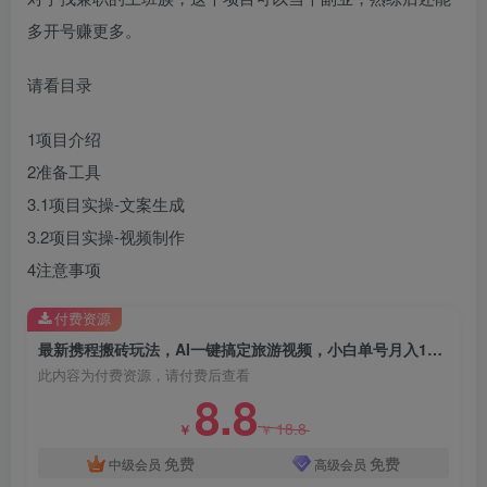
多开号赚更多。
请看目录
1项目介绍
2准备工具
创项目
3.1项目实操-文案生成
3.2项目实操-视频制作
4注意事项
付费资源
最新携程搬砖玩法，AI一键搞定旅游视频，小白单号月入1500，可矩阵
此内容为付费资源，请付费后查看
创项目
8.8
18.8
￥
￥
免费
免费
中级会员
高级会员