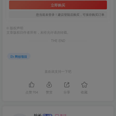
立即购买
您当前未登录！建议登陆后购买，可保存购买订单
创项目
©
版权声明
文章版权归作者所有，未经允许请勿转载。
THE END
网创项目
创项目
喜欢就支持一下吧
点赞
704
赞赏
分享
收藏
创项目
站长
关注