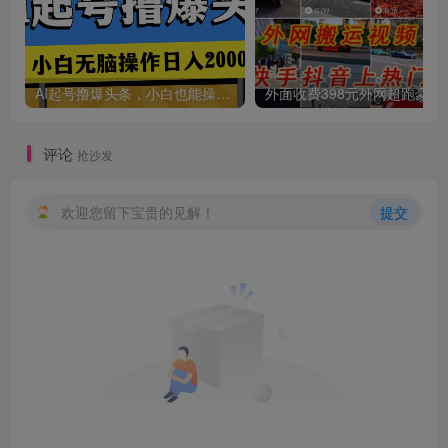
AI起号撸爆头条，小白也能操作，日入2000+
外面收费398元外网
评论
抢沙发
欢迎您留下宝贵的见解！
提交