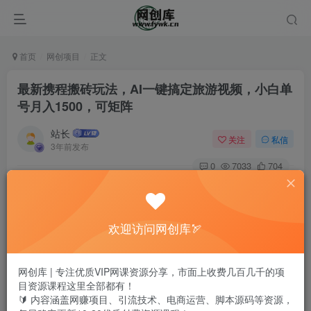
首页
网创项目
正文
最新携程搬砖玩法，AI一键搞定旅游视频，小白单
号月入1500，可矩阵
站长
关注
私信
3年前发布
0
7033
704
欢迎访问网创库🏹
网创库 | 专注优质VIP网课资源分享，市面上收费几百几千的项
目资源课程这里全部都有！
🔰 内容涵盖网赚项目、引流技术、电商运营、脚本源码等资源，