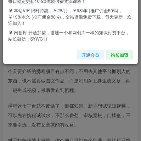
每日稳定更新10-20优质付费资源课程！
🔰 本站VIP 限时特惠，￥28/月，￥98/年 (推广佣金50%)，
￥198/永久 (推广佣金80%)，全站资源免费下载，每天更新，欢
迎加入！
之前的玩法是搬运玩法，但是随着玩的人了，已经
🔰 网创库 开放加盟，搭建一个和网创库一样的知识付费平台，
站长微信：SYWC11
开始过时了，简单点说就是在小红薯平台找素材，
然后到携程平台发布。
开通会员
站长加盟
今天要介绍的携程项目有点不同，不用去其他平台搬别人的
东西，也不需要做图文作品，而是利用AI工具生成文章，再
一键生成视频，最后发布到携程。
携程这个平台就不废话了，谁都知道。新手想试试短视频，
可以先在携程试试水，不那么费劲，审核宽松，门槛低，不
需要引流，发布文章就能有收益。
对于找兼职的上班族，这个项目可以当个副业，熟练后还能