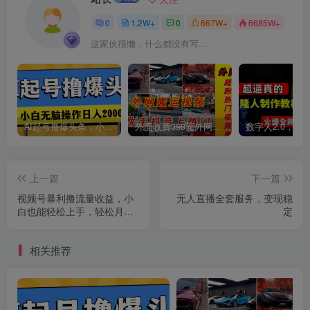
0
1.2W+
0
667W+
6685W+
这家伙很懒，什么都没有写...
创项目
AI起号撸爆头条，小白也能操作，日入2000+
外面收费398元外网超跑豪车汽车视频搬运至快手抖音上热门项目
上一篇
下一篇
视频号暴利撸流量收益，小
无人直播全套服务，变现稳
白也能轻松上手，轻松月入
定
1w+
相关推荐