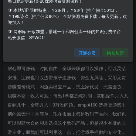
每日稳定更新10-20优质付费资源课程！
项目介绍：1项目简介，我们这个项目是在闲鱼上进行的，首
🔰 本站VIP 限时特惠，￥28/月，￥98/年 (推广佣金50%)，
先给大家介绍一下什么是闲鱼。闲鱼是阿里巴巴旗下闲置交
￥198/永久 (推广佣金80%)，全站资源免费下载，每天更新，欢
迎加入！
易平台App客户端。只要使用淘宝或支付宝账户即可登录，
🔰 网创库 开放加盟，搭建一个和网创库一样的知识付费平台，
无需经过复杂的开店流程，即可达成包括一键转卖个人淘宝
站长微信：SYWC11
账号中“已买到宝贝”、自主手机拍照上传二手闲置物品、以
及在线交易等诸多功能。为什么选择闲鱼平台呢，因为它门
开通会员
站长加盟
槛低，一个手机就能开始操作，不需要复杂的技术，只要有
耐心即可赚钱；时间自由，全职兼职都可以操作，可以灵活
安排。宝妈也可以边带孩子边赚钱；资金无风险，采用无货
源赚差价模式，闲鱼卖出去产品，找上家代发，无需囤货，
稳赚不赔；收入可观：每出1单都是纯利润，兼职操作月入几
百到几千，全职月入1-3万没问题。amp;#160;选择卖游戏手
柄的原因也非常简单，现在市面上都是数码产品的，我们也
可以跟随大众的脚步选择这个数码产品，但是很少有做的非
常专业，而我们可以利用这一点，把游戏手柄做的专业化，