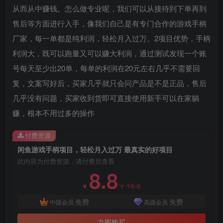
从而从中赚钱。怎么做专业呢，我们可以从接待到下单再到
售后等方面进行入手，像我们自己是有专门合作的游戏手柄
厂家，每一单都是纯利润，轻松月入过万。2项目优势，手柄
利润大，既可以跑量又可以赚大利润，通过测试发现一个账
号每天至少出20单，每单的利润在20元左右几乎不需要回
复，文案写好后，买家几乎就只会问产品是不是正品，售后
创项目
几乎没有问题，买家收到货即可直接使用新手可以在家躺
赚，根本不用过多的操作
付费资源
闲鱼游戏手柄项目，轻松月入过万 最真实的好项目
此内容为付费资源，请付费后查看
8.8
创项目
18.8
￥
￥
免费
免费
中级会员
高级会员
立即购买