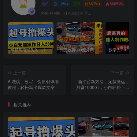
0
1.2W+
0
667W+
6685W+
这家伙很懒，什么都没有写...
AI起号撸爆头条，小白也能操作，日入2000+
外面收费398元外网超跑豪车汽车视频搬运至快手抖音上热门项目
创项目
上一篇
下一篇
AI洗稿、改写、伪原创详细
新平台新方法，无脑搬运，
教程，轻松写出爆款文章
月赚10000+，小白轻松上手
不动脑
相关推荐