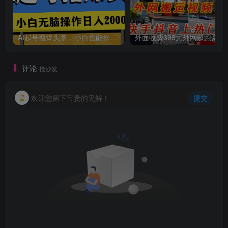
AI起号撸爆头条，小白也能操作，日入2000+
外面收费398元外网
评论
抢沙发
欢迎您留下宝贵的见解！
提交