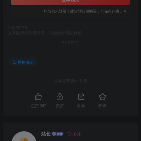
您当前未登录！建议登陆后购买，可保存购买订单
创项目
©
版权声明
文章版权归作者所有，未经允许请勿转载。
THE END
网创项目
喜欢就支持一下吧
创项目
点赞
967
赞赏
分享
收藏
站长
关注
创项目