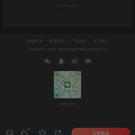
暂无评论内容
友链申请
免责声明
广告合作
关于我们
Copyright © 2025 ·
网创库
闽ICP备2026003221号
扫码加微信
967
立即购买
本站主题由Zibll子比主题强力驱动
联系作者