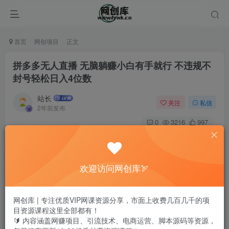
首页
网创项目
正文
拼多多无人直播 无脑躺赚小白有手就行 不违规不
封号轻松日入4位数
站长
关注
私信
2年前发布
0
3216
997
欢迎访问网创库🏹
网创库 | 专注优质VIP网课资源分享，市面上收费几百几千的项
目资源课程这里全部都有！
🔰 内容涵盖网赚项目、引流技术、电商运营、脚本源码等资源，