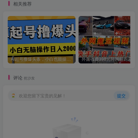
相关推荐
创项目
AI起号撸爆头条，小白也能操作，日入2000+
外面收费398元外网
评论
抢沙发
欢迎您留下宝贵的见解！
提交