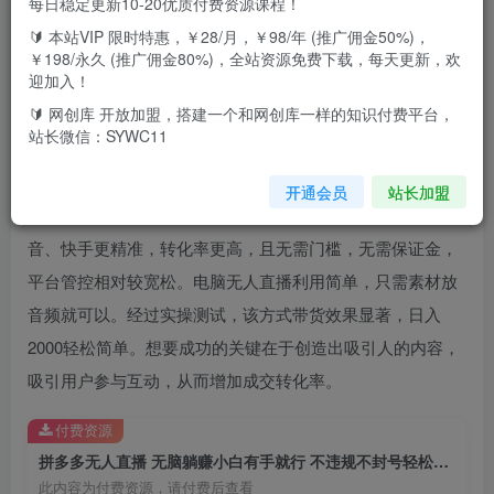
每日稳定更新10-20优质付费资源课程！
项目介绍：拼多多在直播赛道上逐渐崭露头角，通过电脑无
🔰 本站VIP 限时特惠，￥28/月，￥98/年 (推广佣金50%)，
人直播带货成为新宠。新人获得流量扶持，转化率超高。我
￥198/永久 (推广佣金80%)，全站资源免费下载，每天更新，欢
迎加入！
将分享一种简单的电脑无人直播方法，实操测试证明日入
🔰 网创库 开放加盟，搭建一个和网创库一样的知识付费平台，
2000不是问题。近年来，随着抖音、快手带货的火爆，比较
站长微信：SYWC11
传统的电商平台如淘宝、拼多多受到了冲击。在激烈竞争
下，拼多多开始开拓直播赛道，并且给予新人大量流量扶
开通会员
站长加盟
持，尤其是电脑无人直播这个冷门赛道。这种方式相对于抖
音、快手更精准，转化率更高，且无需门槛，无需保证金，
平台管控相对较宽松。电脑无人直播利用简单，只需素材放
音频就可以。经过实操测试，该方式带货效果显著，日入
2000轻松简单。想要成功的关键在于创造出吸引人的内容，
吸引用户参与互动，从而增加成交转化率。
付费资源
拼多多无人直播 无脑躺赚小白有手就行 不违规不封号轻松日入4位数
此内容为付费资源，请付费后查看