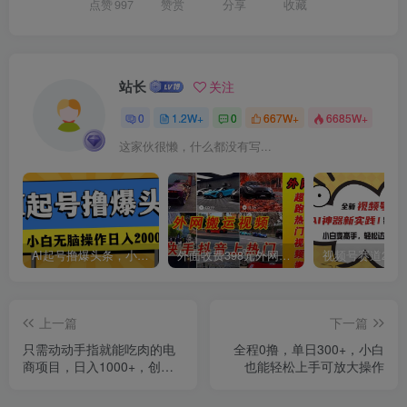
点赞
997
赞赏
分享
收藏
创项目
站长
关注
0
1.2W+
0
667W+
6685W+
这家伙很懒，什么都没有写...
创项目
AI起号撸爆头条，小白也能操作，日入2000+
外面收费398元外网超跑豪车汽车视频搬运至快手抖音上热门项目
上一篇
下一篇
只需动动手指就能吃肉的电
全程0撸，单日300+，小白
商项目，日入1000+，创业
也能轻松上手可放大操作
首选，非常适合新手小白
创项目