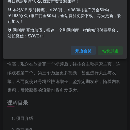
每日稳定更新10-20优质付费资源课程！
🔰 本站VIP 限时特惠，￥28/月，￥98/年 (推广佣金50%)，
项目介绍
￥198/永久 (推广佣金80%)，全站资源免费下载，每天更新，欢
迎加入！
我们打造高效共鸣且跌宕起伏的小说内容，通过创新视频与
🔰 网创库 开放加盟，搭建一个和网创库一样的知识付费平台，
站长微信：SYWC11
前沿技术，实现高播放与高收益，操作简便，收益可观!将这
类视频发布至视频号平台，一旦加入视频号的创作激励计
开通会员
站长加盟
划，即可享受平台分发的广告收益。鉴于这类内容的受众粘
性高，观众在欣赏完一个视频后，往往会主动探索主页，连
续观看第二个、第三个乃至更多视频，甚至进行关注与收
藏，从而促使账号粉丝快速增长。坚持定期发布，随着内容
累积，后续获得的流量也将愈发庞大。
课程目录
项目介绍
前期准备