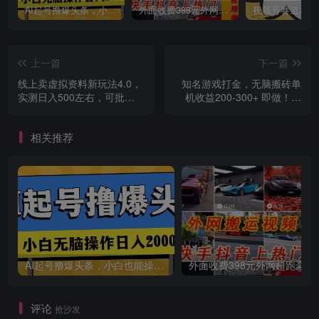
AI起号撸爆头条，小白也能操作，日入2000+
外面收费398元外网超跑豪车汽车视频搬运至快手抖音上热门项目
创项目
上一篇
下一篇
线上卖虚拟资料新玩法4.0，
知名游戏打金，无脑搬砖单
实测日入500左右，可批量
机收益200-300+ 即做！即
操作，赚第一通金
赚！当天见收益！
相关推荐
创项目
AI起号撸爆头条，小白也能操作，日入2000+
外面收费398元外网
创项目
评论
抢沙发