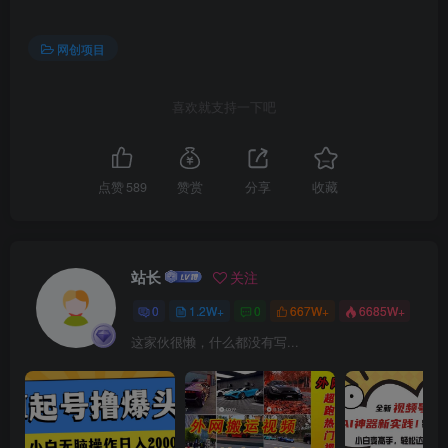
网创项目
喜欢就支持一下吧
创项目
点赞
589
赞赏
分享
收藏
站长
关注
0
1.2W+
0
667W+
6685W+
创项目
这家伙很懒，什么都没有写...