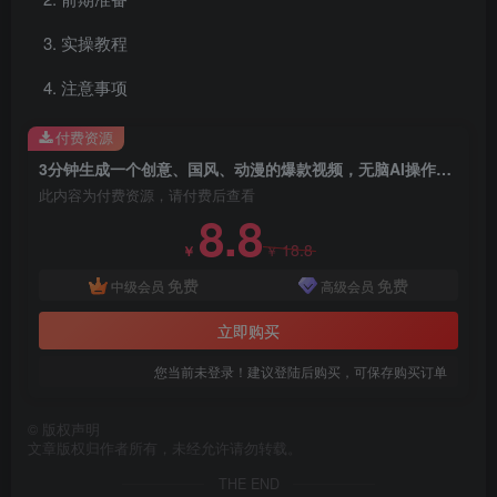
实操教程
注意事项
付费资源
3分钟生成一个创意、国风、动漫的爆款视频，无脑AI操作，有手就行，日入999++
此内容为付费资源，请付费后查看
8.8
18.8
￥
￥
免费
免费
中级会员
高级会员
立即购买
您当前未登录！建议登陆后购买，可保存购买订单
©
版权声明
文章版权归作者所有，未经允许请勿转载。
创项目
THE END