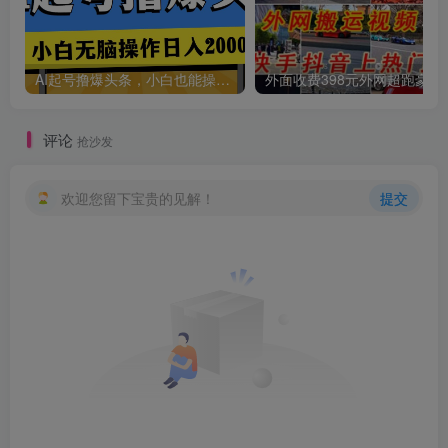
AI起号撸爆头条，小白也能操作，日入2000+
外面收费398元外网
评论
抢沙发
欢迎您留下宝贵的见解！
提交