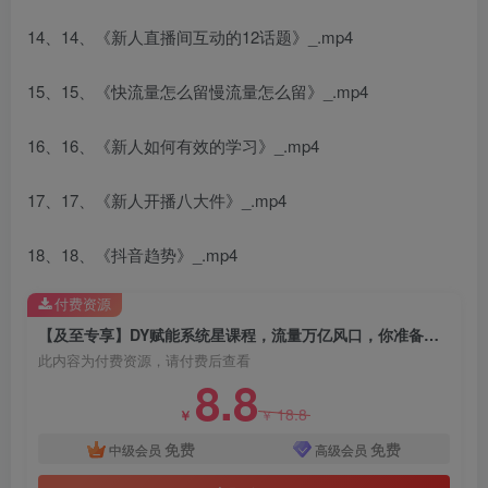
14、14、《新人直播间互动的12话题》_.mp4
创项目
15、15、《快流量怎么留慢流量怎么留》_.mp4
16、16、《新人如何有效的学习》_.mp4
17、17、《新人开播八大件》_.mp4
18、18、《抖音趋势》_.mp4
创项目
付费资源
【及至专享】DY赋能系统星课程，流量万亿风口，你准备好了吗
此内容为付费资源，请付费后查看
8.8
18.8
￥
￥
免费
免费
中级会员
高级会员
创项目