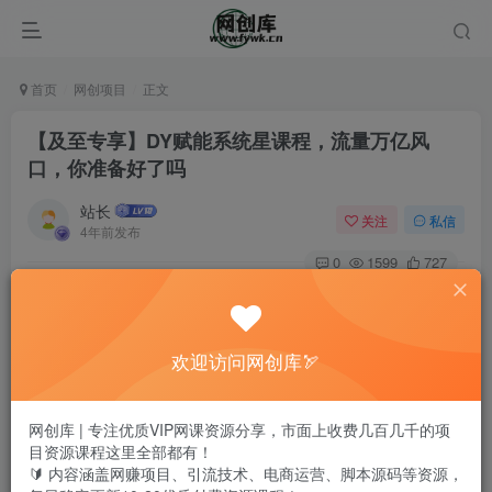
首页
网创项目
正文
【及至专享】DY赋能系统星课程，流量万亿风
口，你准备好了吗
站长
关注
私信
4年前发布
0
1599
727
【及至专享】DY赋能系统星课程，流量万亿风口，你准备好
了吗
欢迎访问网创库🏹
网创库 | 专注优质VIP网课资源分享，市面上收费几百几千的项
目资源课程这里全部都有！
🔰 内容涵盖网赚项目、引流技术、电商运营、脚本源码等资源，