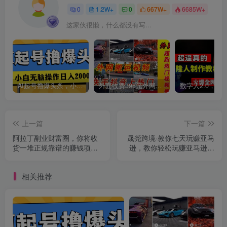
0
1.2W+
0
667W+
6685W+
这家伙很懒，什么都没有写...
AI起号撸爆头条，小白也能操作，日入2000+
外面收费398元外网超跑豪车汽车视频搬运至快手抖音上热门项目
上一篇
下一篇
阿拉丁副业财富圈，你将收
晟尧跨境·教你七天玩赚亚马
货一堆正规靠谱的赚钱项目
逊，教你轻松玩赚亚马逊，
价值580元
适合小白学习
相关推荐