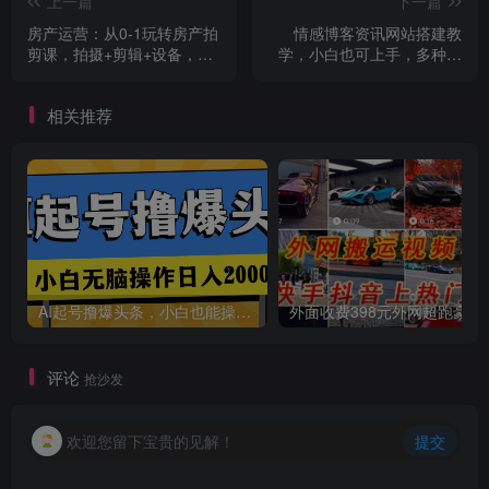
上一篇
下一篇
房产运营：从0-1玩转房产拍
情感博客资讯网站搭建教
剪课，拍摄+剪辑+设备，实
学，小白也可上手，多种盈
操讲解（价值899）
利赚钱模式（教程+源码）
相关推荐
AI起号撸爆头条，小白也能操作，日入2000+
外面收费398元外网
评论
抢沙发
欢迎您留下宝贵的见解！
提交