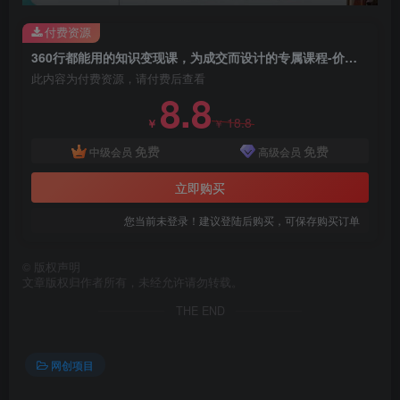
付费资源
创项目
360行都能用的知识变现课，为成交而设计的专属课程-价值2980
此内容为付费资源，请付费后查看
8.8
18.8
￥
￥
免费
免费
中级会员
高级会员
立即购买
创项目
您当前未登录！建议登陆后购买，可保存购买订单
©
版权声明
文章版权归作者所有，未经允许请勿转载。
THE END
创项目
网创项目