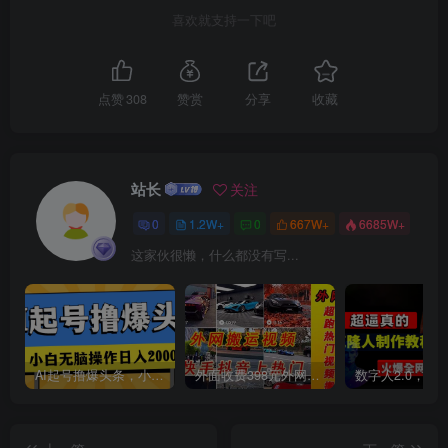
喜欢就支持一下吧
点赞
308
赞赏
分享
收藏
创项目
站长
关注
0
1.2W+
0
667W+
6685W+
这家伙很懒，什么都没有写...
AI起号撸爆头条，小白也能操作，日入2000+
外面收费398元外网超跑豪车汽车视频搬运至快手抖音上热门项目