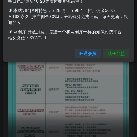
每日稳定更新10-20优质付费资源课程！
🔰 本站VIP 限时特惠，￥28/月，￥98/年 (推广佣金50%)，
薛辉旗下铮铮-教你卖课
￥198/永久 (推广佣金80%)，全站资源免费下载，每天更新，欢
360行都能用的知识变现课，为成交而设计的专属课程
迎加入！
🔰 网创库 开放加盟，搭建一个和网创库一样的知识付费平台，
站长微信：SYWC11
开通会员
站长加盟