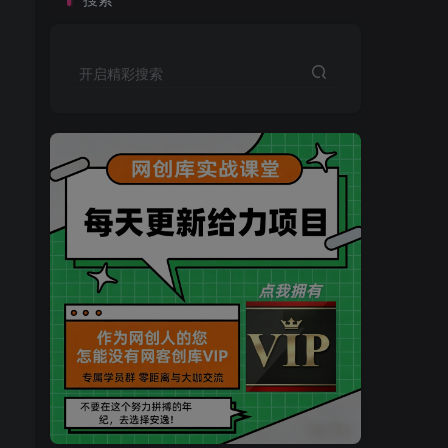
开启精彩搜索
买VIP会员或加盟商-全年最低价-立即抢额
网创库-限时优惠 别错过!