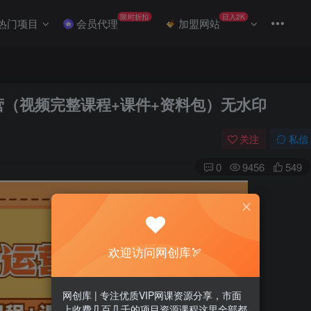
限时折扣
日入2K
热门项目
会员代理
加盟网站
营（视频完整课程+课件+资料包）无水印
关注
私信
0
9456
549
欢迎访问网创库🏹
网创库 | 专注优质VIP网课资源分享，市面
上收费几百几千的项目资源课程这里全部都