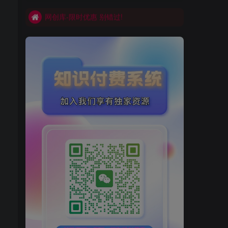
买VIP会员或加盟商-全年最低价-立即抢额
网创库-限时优惠 别错过!