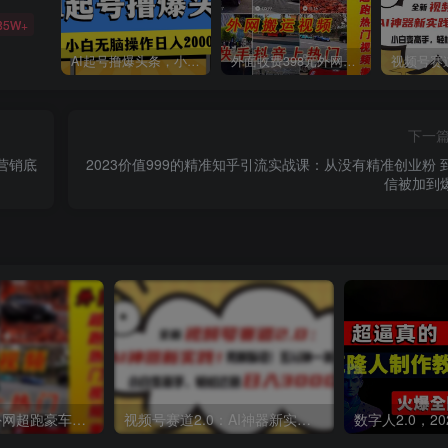
85W+
AI起号撸爆头条，小白也能操作，日入2000+
外面收费398元外网超跑豪车汽车视频搬运至快手抖音上热门项目
下一
营销底
2023价值999的精准知乎引流实战课：从没有精准创业粉 
信被加到
外面收费398元外网超跑豪车汽车视频搬运至快手抖音上热门项目
视频号赛道2.0：AI神器新实践！另辟蹊径！五分钟一条作品，小白变高手…