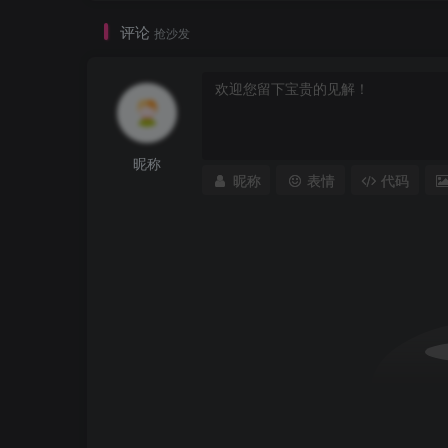
评论
抢沙发
昵称
昵称
表情
代码